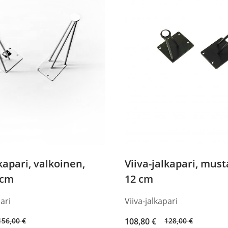
156,00 €.
132,60 €.
lkapari, valkoinen,
Viiva-jalkapari, must
 cm
12 cm
pari
Viiva-jalkapari
Original
Current
156,00
€
108,80
€
128,00
€