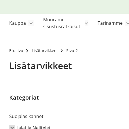
Siirry
sisältöön
Muurame
Kauppa
Tarinamme
sisustusratkaisut
Etusivu
Lisätarvikkeet
Sivu 2
Lisätarvikkeet
Kategoriat
Suojalasikannet
Jalat ja Nelitelet