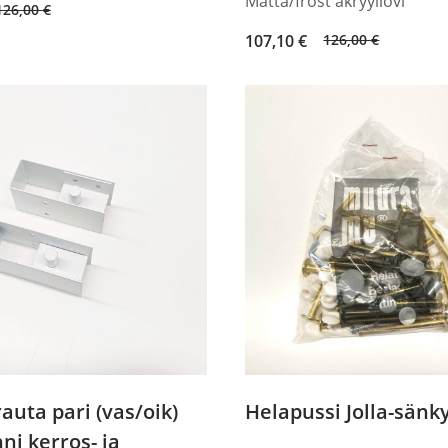
Matta/frost akryyliovi
126,00
€
Original
Current
107,10
€
126,00
€
price
price
was:
is:
126,00 €.
107,10 €.
auta pari (vas/oik)
Helapussi Jolla-sänk
i kerros- ja