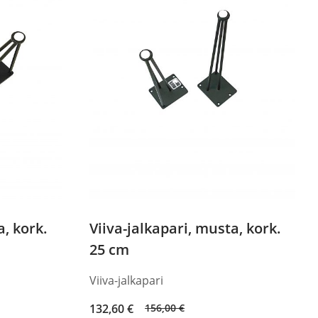
128,00 €.
108,80 €.
a, kork.
Viiva-jalkapari, musta, kork.
25 cm
Viiva-jalkapari
Original
Current
132,60
€
156,00
€