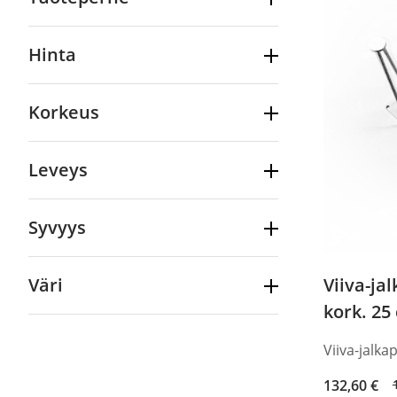
128,00 €.
108,80 €.
Hinta
Korkeus
Leveys
Syvyys
Viiva-ja
Väri
kork. 25
Viiva-jalka
Original
Current
132,60
€