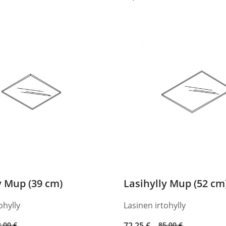
price
price
was:
is:
43,00 €.
36,55 €.
y Mup (39 cm)
Lasihylly Mup (52 cm
ohylly
Lasinen irtohylly
Original
Current
2,00
€
72,25
€
85,00
€