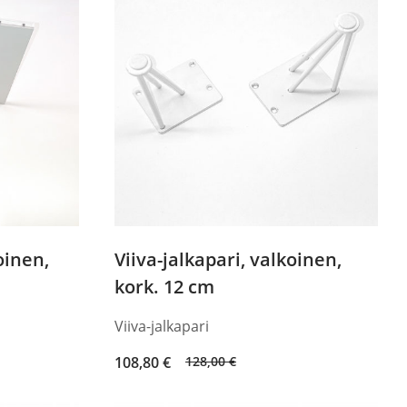
oinen,
Viiva-jalkapari, valkoinen,
kork. 12 cm
Viiva-jalkapari
Original
Current
108,80
€
128,00
€
price
price
was:
is: