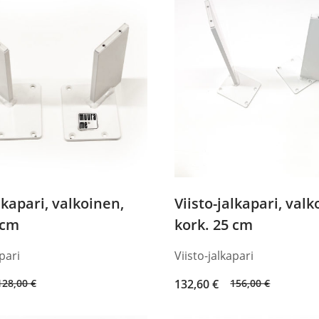
lkapari, valkoinen,
Viisto-jalkapari, valk
 cm
kork. 25 cm
apari
Viisto-jalkapari
Original
Current
128,00
€
132,60
€
156,00
€
price
price
was:
is: