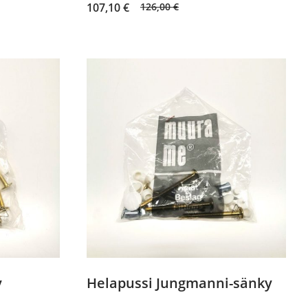
Original
Current
107,10
€
126,00
€
price
price
was:
is:
126,00 €.
107,10 €.
y
Helapussi Jungmanni-sänky