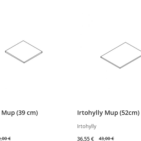
price
price
was:
is:
128,00 €.
108,80 €.
y Mup (39 cm)
Irtohylly Mup (52cm)
Irtohylly
Original
Current
0,00
€
36,55
€
43,00
€