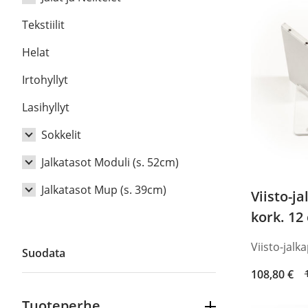
Tekstiilit
MUP Nelitelet
Helat
Moduli Nelitele
Irtohyllyt
Lasihyllyt
Sokkelit
Jalkatasot Moduli (s. 52cm)
Sokkelit Moduli
Jalkatasot Mup (s. 39cm)
Sokkelit Mup
Jalkatasot Moduli Viiva
Viisto-ja
kork. 12
jalkatasot Moduli Viisto
Jalkatasot Mup Viiva
Levysokkelit (3cm)
Jalkatasot Moduli Latta
Jalkatasot Mup Viisto
Levysokkelit Moduli
Viisto-jalk
Suodata
Jalkatasot Mup Latta
Levysokkelit Mup
Original
Current
108,80
€
price
price
Yhdistelmajalkatasot, X-ryhmä
Tuoteperhe
was:
is: