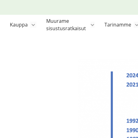
Siirry
sisältöön
Muurame
Kauppa
Tarinamme
sisustusratkaisut