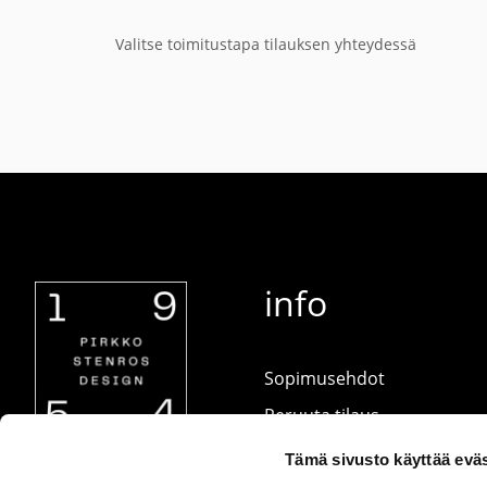
Valitse toimitustapa tilauksen yhteydessä
info
Sopimusehdot
Peruuta tilaus
Ota yhteyttä
Tämä sivusto käyttää eväs