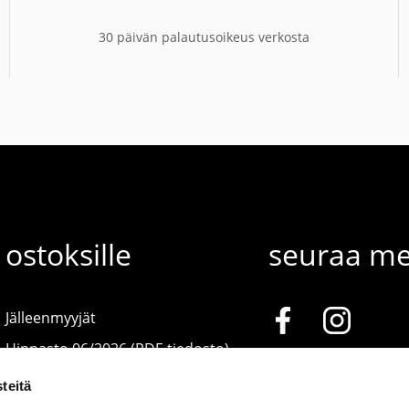
30 päivän palautusoikeus verkosta
ostoksille
seuraa me
Jälleenmyyjät
Hinnasto 06/2026 (PDF-tiedosto)
teitä