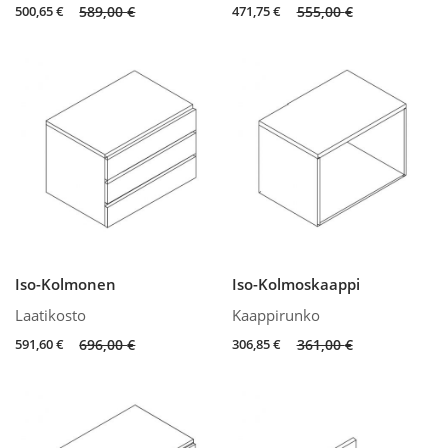
Original
Current
Original
Current
500,65
€
589,00
€
471,75
€
555,00
€
price
price
price
price
was:
is:
was:
is:
589,00 €.
500,65 €.
555,00 €.
471,75 €.
Iso-Kolmonen
Iso-Kolmoskaappi
Laatikosto
Kaappirunko
Original
Current
Original
Current
591,60
€
696,00
€
306,85
€
361,00
€
price
price
price
price
was:
is:
was:
is:
696,00 €.
591,60 €.
361,00 €.
306,85 €.