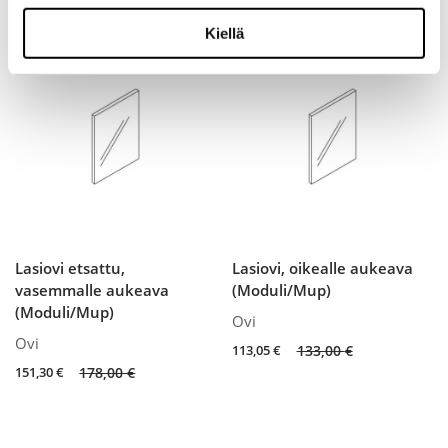
price
price
price
price
was:
is:
was:
is:
Kiellä
178,00 €.
151,30 €.
192,00 €.
163,20 €.
Lasiovi etsattu,
Lasiovi, oikealle aukeava
vasemmalle aukeava
(Moduli/Mup)
(Moduli/Mup)
Ovi
Ovi
Original
Current
113,05
€
133,00
€
price
price
Original
Current
151,30
€
178,00
€
was:
is:
price
price
133,00 €.
113,05 €.
was:
is:
178,00 €.
151,30 €.