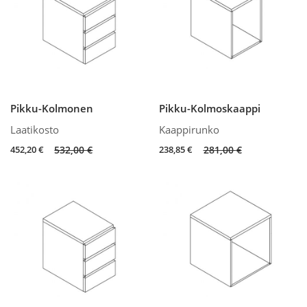
Pikku-Kolmonen
Pikku-Kolmoskaappi
Laatikosto
Kaappirunko
Original
Current
Original
Current
452,20
€
532,00
€
238,85
€
281,00
€
price
price
price
price
was:
is:
was:
is:
532,00 €.
452,20 €.
281,00 €.
238,85 €.