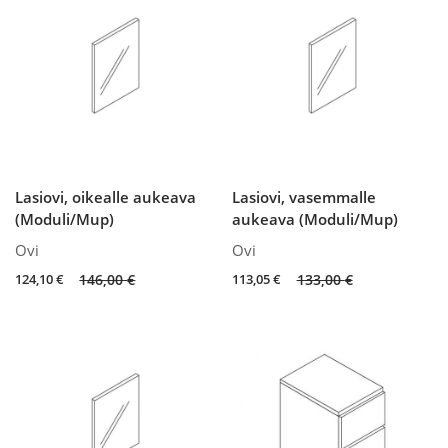
Lasiovi, oikealle aukeava
Lasiovi, vasemmalle
(Moduli/Mup)
aukeava (Moduli/Mup)
Ovi
Ovi
Original
Current
Original
Current
124,10
€
146,00
€
113,05
€
133,00
€
price
price
price
price
was:
is:
was:
is:
146,00 €.
124,10 €.
133,00 €.
113,05 €.