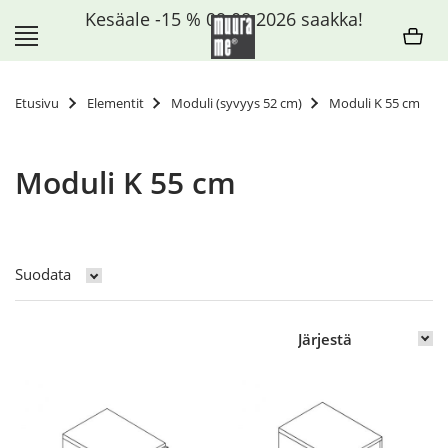
Siirry
Kesäale -15 % 09.08.2026 saakka!
sisältöön
Etusivu
Elementit
Moduli (syvyys 52 cm)
Moduli K 55 cm
Moduli K 55 cm
Suodata