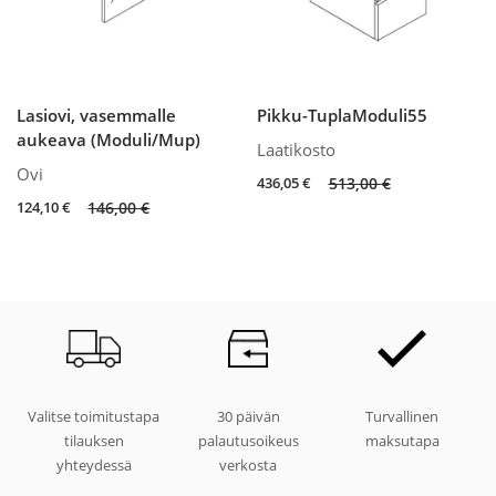
Lasiovi, vasemmalle
Pikku-TuplaModuli55
aukeava (Moduli/Mup)
Laatikosto
Ovi
Original
Current
436,05
€
513,00
€
price
price
Original
Current
124,10
€
146,00
€
was:
is:
price
price
513,00 €.
436,05 €.
was:
is:
146,00 €.
124,10 €.
Valitse toimitustapa
30 päivän
Turvallinen
tilauksen
palautusoikeus
maksutapa
yhteydessä
verkosta