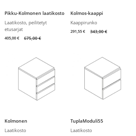
Pikku-Kolmonen laatikosto
Kolmos-kaappi
Laatikosto, peilitetyt
Kaappirunko
etusarjat
Original
Current
291,55
€
343,00
€
price
price
Original
Current
405,00
€
675,00
€
was:
is:
price
price
343,00 €.
291,55 €.
was:
is:
675,00 €.
405,00 €.
Kolmonen
TuplaModuli55
Laatikosto
Laatikosto