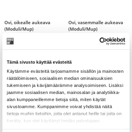
Ovi, oikealle aukeava
Ovi, vasemmalle aukeava
(Moduli/Mup)
(Moduli/Mup)
Ovi
Ovi
Original
Current
Original
Current
120,70
€
142,00
€
143,65
€
169,00
€
price
price
price
price
was:
is:
was:
is:
Tämä sivusto käyttää evästeitä
142,00 €.
120,70 €.
169,00 €.
143,65 €.
Käytämme evästeitä tarjoamamme sisällön ja mainosten
räätälöimiseen, sosiaalisen median ominaisuuksien
tukemiseen ja kävijämäärämme analysoimiseen. Lisäksi
jaamme sosiaalisen median, mainosalan ja analytiikka-
alan kumppaneillemme tietoja siitä, miten käytät
sivustoamme. Kumppanimme voivat yhdistää näitä
tietoja muihin tietoihin, joita olet antanut heille tai joita on
kerätty, kun olet käyttänyt heidän palvelujaan.
Ovi, oikealle aukeava
Lasiovi etsattu,