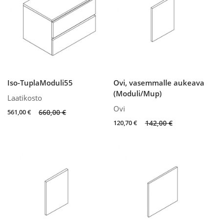
Iso-TuplaModuli55
Ovi, vasemmalle aukeava
(Moduli/Mup)
Laatikosto
Ovi
Original
Current
561,00
€
660,00
€
price
price
Original
Current
120,70
€
142,00
€
was:
is:
price
price
660,00 €.
561,00 €.
was:
is:
142,00 €.
120,70 €.