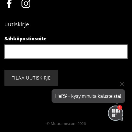
uutiskirje
Sähköpostiosoite
Hei👋 - kysy minulta kalusteista!
© Muurame.com 2026