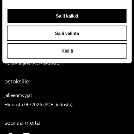
info
Salli kaikki
Sopimusehdot
Salli valinta
Peruuta tilaus
Ota yhteyttä
Kiellä
Tietosuojaseloste
Hoito-ohjeet (PDF-tiedosto)
ostoksille
Jälleenmyyjät
Hinnasto 06/2026 (PDF-tiedosto)
seuraa meitä