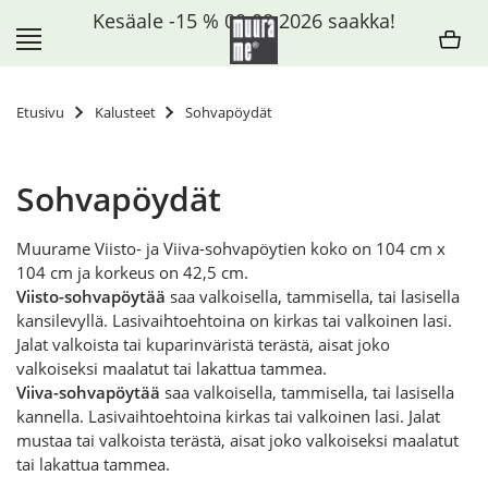
Siirry
Kesäale -15 % 09.08.2026 saakka!
sisältöön
Etusivu
Kalusteet
Sohvapöydät
Sohvapöydät
Muurame Viisto- ja Viiva-sohvapöytien koko on 104 cm x
104 cm ja korkeus on 42,5 cm.
Viisto-sohvapöytää
saa valkoisella, tammisella, tai lasisella
kansilevyllä. Lasivaihtoehtoina on kirkas tai valkoinen lasi.
Jalat valkoista tai kuparinväristä terästä, aisat joko
valkoiseksi maalatut tai lakattua tammea.
Viiva-sohvapöytää
saa valkoisella, tammisella, tai lasisella
kannella. Lasivaihtoehtoina kirkas tai valkoinen lasi. Jalat
mustaa tai valkoista terästä, aisat joko valkoiseksi maalatut
tai lakattua tammea.