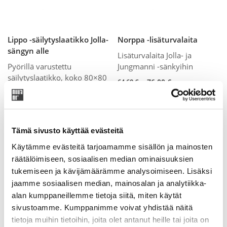
Lippo -säilytyslaatikko Jolla-
Norppa -lisäturvalaita
sängyn alle
Lisäturvalaita Jolla- ja
Pyörillä varustettu
Jungmanni -sänkyihin
säilytyslaatikko, koko 80×80
Original
Current
64,60
€
76,00
€
cm.
price
price
was:
is:
Original
Current
226,95
€
267,00
€
76,00 €.
64,60 €.
price
price
was:
is:
Tämä sivusto käyttää evästeitä
267,00 €.
226,95 €.
Käytämme evästeitä tarjoamamme sisällön ja mainosten
räätälöimiseen, sosiaalisen median ominaisuuksien
tukemiseen ja kävijämäärämme analysoimiseen. Lisäksi
jaamme sosiaalisen median, mainosalan ja analytiikka-
alan kumppaneillemme tietoja siitä, miten käytät
sivustoamme. Kumppanimme voivat yhdistää näitä
tietoja muihin tietoihin, joita olet antanut heille tai joita on