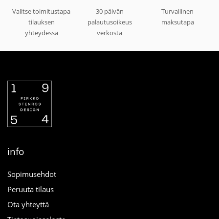
Valitse toimitustapa
30 päivän
Turvallinen
tilauksen
palautusoikeus
maksutapa
yhteydessä
verkosta
info
Sopimusehdot
Peruuta tilaus
Ota yhteyttä