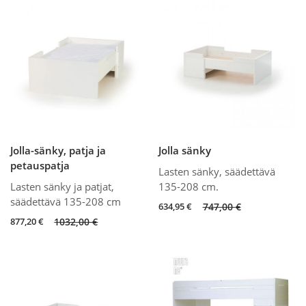
1090,00 €.
926,50 €.
1090,00 €.
926,50 €.
Jolla-sänky, patja ja
Jolla sänky
petauspatja
Lasten sänky, säädettävä
Lasten sänky ja patjat,
135-208 cm.
säädettävä 135-208 cm
Original
Current
634,95
€
747,00
€
price
price
Original
Current
877,20
€
1032,00
€
was:
is:
price
price
747,00 €.
634,95 €.
was:
is:
1032,00 €.
877,20 €.