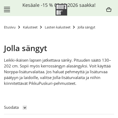
Siirry
Kesäale -15 % 09.08.2026 saakka!
sisältöön
Etusivu
Kalusteet
Lasten kalusteet
Jolla sängyt
Jolla sängyt
Leikki-ikäisen lapsen jatkettava sänky. Pituuden säätö 130–
202 cm. Sopii myös kerrossängyn alasängyksi. Voit käyttää
Norppa-lisäturvalaitaa. Jos haluat pehmeyttä ja lisäturvaa
päätyyn ja laidoille, valitse Jolla-lisäturvalaita ja niihin
kiinnitettävät PikkuPuskuri-pehmusteet.
Suodata