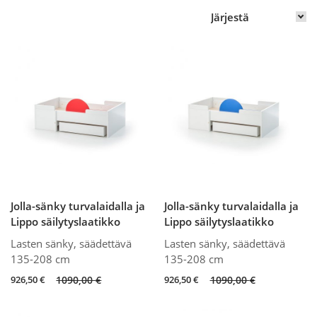
Jolla-sänky turvalaidalla ja
Jolla-sänky turvalaidalla ja
Lippo säilytyslaatikko
Lippo säilytyslaatikko
Lasten sänky, säädettävä
Lasten sänky, säädettävä
135-208 cm
135-208 cm
Original
Current
Original
Current
926,50
€
1090,00
€
926,50
€
1090,00
€
price
price
price
price
was:
is:
was:
is: