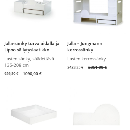
Jolla-sänky turvalaidalla ja
Jolla – Jungmanni
Lippo säilytyslaatikko
kerrossänky
Lasten sänky, säädettävä
Lasten kerrossänky
135-208 cm
Original
Current
2423,35
€
2851,00
€
price
price
Original
Current
926,50
€
1090,00
€
was:
is:
price
price
2851,00 €.
2423,35 €.
was:
is:
1090,00 €.
926,50 €.