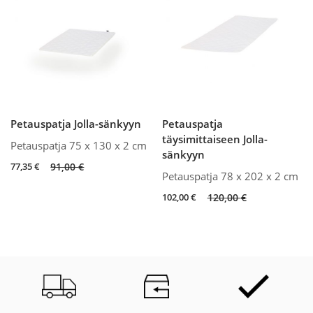
Petauspatja Jolla-sänkyyn
Petauspatja
täysimittaiseen Jolla-
Petauspatja 75 x 130 x 2 cm
sänkyyn
Original
Current
77,35
€
91,00
€
Petauspatja 78 x 202 x 2 cm
price
price
was:
is:
Original
Current
102,00
€
120,00
€
91,00 €.
77,35 €.
price
price
was:
is:
120,00 €.
102,00 €.