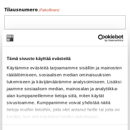
Tilausnumero
(Pakollinen)
Tilausvahvistuksesta löytyvä tilauksen numero
Kommentit tai muut huomiot peruutukselle
Tämä sivusto käyttää evästeitä
Käytämme evästeitä tarjoamamme sisällön ja mainosten
räätälöimiseen, sosiaalisen median ominaisuuksien
tukemiseen ja kävijämäärämme analysoimiseen. Lisäksi
jaamme sosiaalisen median, mainosalan ja analytiikka-
alan kumppaneillemme tietoja siitä, miten käytät
sivustoamme. Kumppanimme voivat yhdistää näitä
tietoja muihin tietoihin, joita olet antanut heille tai joita on
kerätty, kun olet käyttänyt heidän palvelujaan.