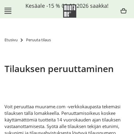
Siirry
Kesäale -15 % 09.08.2026 saakka!
sisältöön
Etusivu
Peruuta tilaus
Tilauksen peruuttaminen
Voit peruuttaa muurame.com -verkkokaupasta tekemäsi
tilauksen tällä lomakkeella. Peruuttamisoikeus koskee
käyttämättömiä tuotteita 14 vuorokauden ajan tilauksen
vastaanottamisesta. Syötä alle tilauksen tekijän etunimi,
sukunimi ja tilausvahvistuksesta löytyvä tilausnumero.