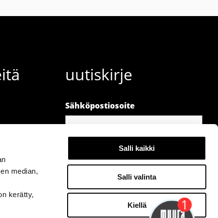
itä
uutiskirje
Sähköpostiosoite
Salli kaikki
an
sen median,
Salli valinta
Hei👋 - kysy minulta kalusteista!
on kerätty,
Kiellä