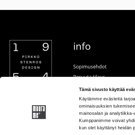
info
Sopimusehdot
Peruuta tilaus
Ota yhteyttä
Tämä sivusto käyttää eväs
Tietosuojaseloste
Käytämme evästeitä tarjoa
ominaisuuksien tukemisee
Hoito-ohjeet (PDF-
mainosalan ja analytiikka-
tiedosto)
Kumppanimme voivat yhdistää 
kun olet käyttänyt heidän 