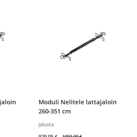
jaloin
Moduli Nelitele lattajaloin
260-351 cm
Jalusta
Original
Current
929,05
€
1093,00
€