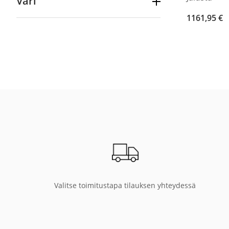
Väri
Original
Current
1161,95
€
price
price
was:
is:
1367,00 €.
1161,95 €.
Valitse toimitustapa tilauksen yhteydessä