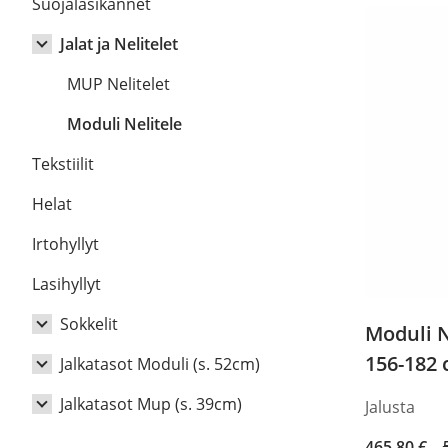
Suojalasikannet
Jalat ja Nelitelet
MUP Nelitelet
Moduli Nelitele
Tekstiilit
Helat
Irtohyllyt
Lasihyllyt
Sokkelit
Moduli N
156-182
Jalkatasot Moduli (s. 52cm)
Sokkelit Moduli
Jalkatasot Mup (s. 39cm)
Sokkelit Mup
Jalkatasot Moduli Viiva
Jalusta
jalkatasot Moduli Viisto
Jalkatasot Mup Viiva
Levysokkelit (3cm)
Original
Current
465,80
€