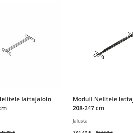
elitele lattajaloin
Moduli Nelitele latta
 cm
208-247 cm
Jalusta
Original
Current
548,00
€
734,40
€
864,00
€