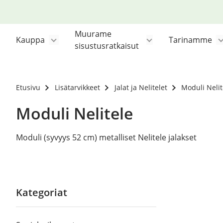
Siirry
sisältöön
Muurame
Kauppa
Tarinamme
sisustusratkaisut
Etusivu
Lisätarvikkeet
Jalat ja Nelitelet
Moduli Nelit
Moduli Nelitele
Moduli (syvyys 52 cm) metalliset Nelitele jalakset
Kategoriat