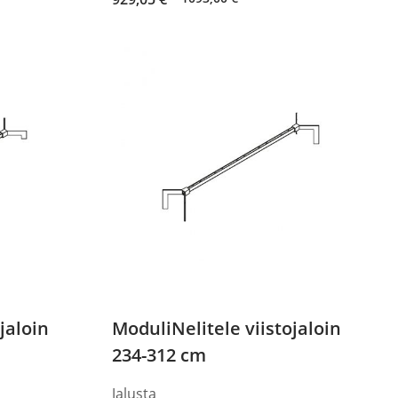
price
price
was:
is:
1093,00 €.
929,05 €.
jaloin
ModuliNelitele viistojaloin
234-312 cm
Jalusta