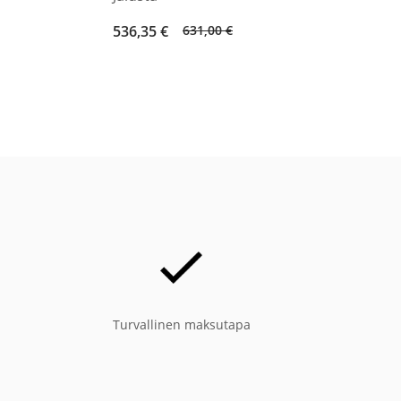
Original
Current
536,35
€
631,00
€
price
price
was:
is:
631,00 €.
536,35 €.
Turvallinen maksutapa