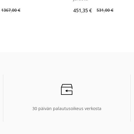
Original
Current
1367,00
€
451,35
€
531,00
€
price
price
was:
is:
531,00 €.
451,35 €.
30 päivän palautusoikeus verkosta