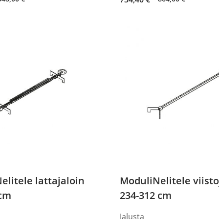
price
price
was:
is:
864,00 €.
734,40 €.
elitele lattajaloin
ModuliNelitele viisto
 cm
234-312 cm
Jalusta