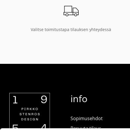
Valitse toimitustapa tilauksen yhteydessä
info
Sopimusehdot
Peruuta tilaus