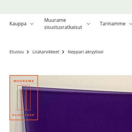
Siirry
sisältöön
Muurame
Kauppa
Tarinamme
sisustusratkaisut
Etusivu
Lisätarvikkeet
Neppari akryyliovi