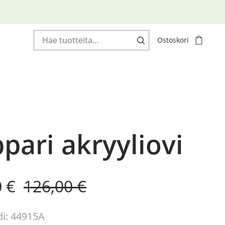
Haku:
Ostoskori
pari akryyliovi
al
nt
0
€
126,00
€
i: 44915A
 €.
 €.