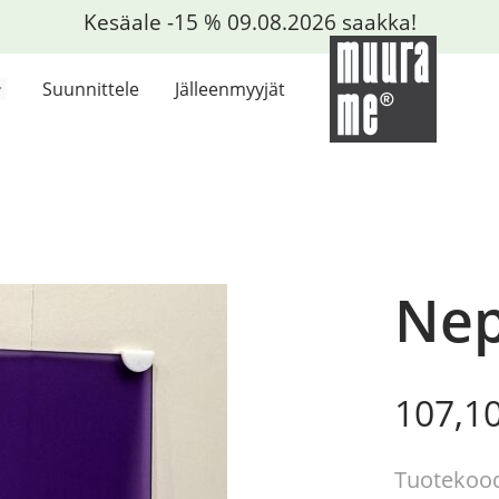
Kesäale -15 % 09.08.2026 saakka!
Suunnittele
Jälleenmyyjät
Nep
Origin
Curre
107,1
price
price
was:
is:
Tuotekood
126,00
107,10