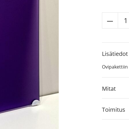
Nepp
akryy
määr
Lisätiedot
Ovipakettiin
Mitat
Toimitus