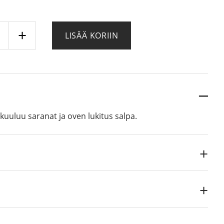
ari
LISÄÄ KORIIN
liovi
ä
 kuuluu saranat ja oven lukitus salpa.