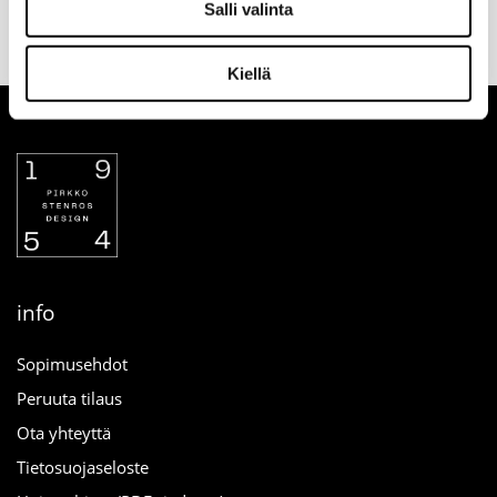
Salli valinta
tilauksen
palautusoikeus
maksutapa
yhteydessä
verkosta
Kiellä
info
Sopimusehdot
Peruuta tilaus
Ota yhteyttä
Tietosuojaseloste