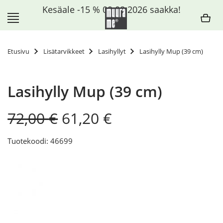
Siirry
Kesäale -15 % 09.08.2026 saakka!
sisältöön
Etusivu
Lisätarvikkeet
Lasihyllyt
Lasihylly Mup (39 cm)
Lasihylly Mup (39 cm)
Original
Current
72,00
€
61,20
€
price
price
was:
is:
Tuotekoodi: 46699
72,00 €.
61,20 €.