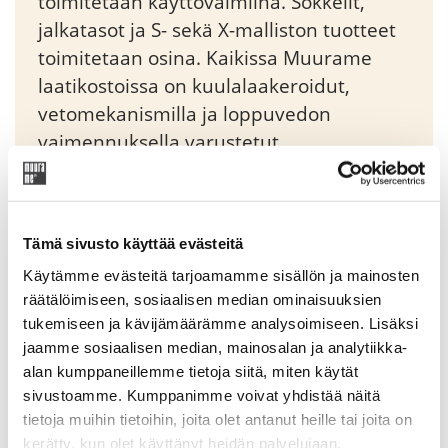
toimitetaan käyttövalmiina. Sokkelit,
jalkatasot ja S- sekä X-malliston tuotteet
toimitetaan osina. Kaikissa Muurame
laatikostoissa on kuulalaakeroidut,
vetomekanismilla ja loppuvedon
vaimennuksella varustetut
piiloliukukiskot. Moduli-yksikköjä voidaan
liittää sivusuunnassa toisiinsa tai pinota
päällekkäin sitä varten suunniteltujen
Tämä sivusto käyttää evästeitä
imukuppien avulla.
Käytämme evästeitä tarjoamamme sisällön ja mainosten
räätälöimiseen, sosiaalisen median ominaisuuksien
Original
Current
61,20
€
72,00
€
tukemiseen ja kävijämäärämme analysoimiseen. Lisäksi
price
price
jaamme sosiaalisen median, mainosalan ja analytiikka-
was:
is:
alan kumppaneillemme tietoja siitä, miten käytät
Tuotekoodi: 46699
72,00 €.
61,20 €.
sivustoamme. Kumppanimme voivat yhdistää näitä
tietoja muihin tietoihin, joita olet antanut heille tai joita on
kerätty, kun olet käyttänyt heidän palvelujaan.