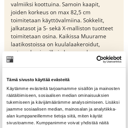
valmiiksi koottuina. Samoin kaapit,
joiden korkeus on max 82,5 cm
toimitetaan käyttövalmiina. Sokkelit,
jalkatasot ja S- sekä X-malliston tuotteet
toimitetaan osina. Kaikissa Muurame
laatikostoissa on kuulalaakeroidut,
vetomekanismilla ja loppuvedon
vaimennuksella varustetut
piiloliukukiskot. Moduli-yksikköjä voidaan
liittää sivusuunnassa toisiinsa tai pinota
Tämä sivusto käyttää evästeitä
päällekkäin sitä varten suunniteltujen
Käytämme evästeitä tarjoamamme sisällön ja mainosten
imukuppien avulla.
räätälöimiseen, sosiaalisen median ominaisuuksien
tukemiseen ja kävijämäärämme analysoimiseen. Lisäksi
jaamme sosiaalisen median, mainosalan ja analytiikka-
Original
Current
451,35
€
531,00
€
alan kumppaneillemme tietoja siitä, miten käytät
price
price
sivustoamme. Kumppanimme voivat yhdistää näitä
was:
is: