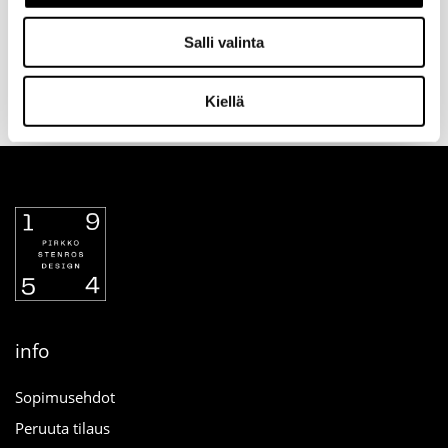
Salli valinta
Valitse toimitustapa
30 päivän
Turvallinen
tilauksen
palautusoikeus
maksutapa
Kiellä
yhteydessä
verkosta
info
Sopimusehdot
Peruuta tilaus