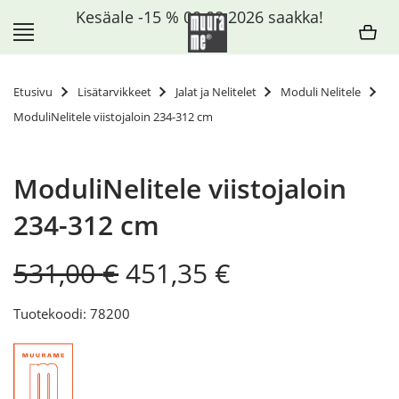
Siirry
Kesäale -15 % 09.08.2026 saakka!
sisältöön
Etusivu
Lisätarvikkeet
Jalat ja Nelitelet
Moduli Nelitele
ModuliNelitele viistojaloin 234-312 cm
ModuliNelitele viistojaloin
234-312 cm
Original
Current
531,00
€
451,35
€
price
price
was:
is:
Tuotekoodi: 78200
531,00 €.
451,35 €.