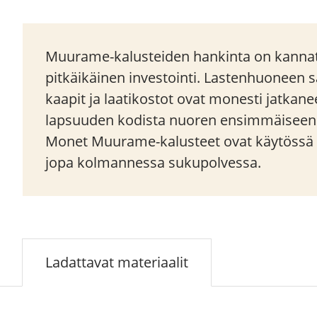
Muurame-kalusteiden hankinta on kannat
pitkäikäinen investointi. Lastenhuoneen s
kaapit ja laatikostot ovat monesti jatka
lapsuuden kodista nuoren ensimmäisee
Monet Muurame-kalusteet ovat käytössä t
jopa kolmannessa sukupolvessa.
Ladattavat materiaalit