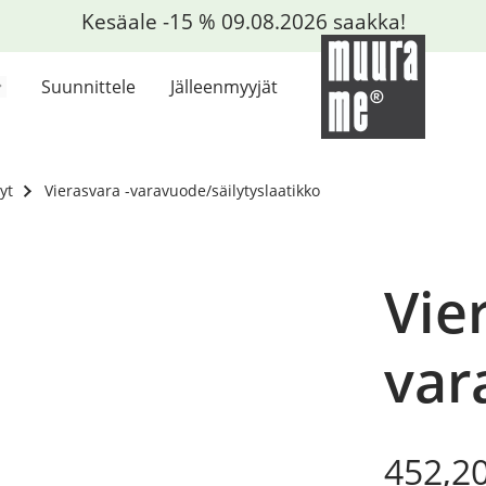
Kesäale -15 % 09.08.2026 saakka!
Suunnittele
Jälleenmyyjät
yt
Vierasvara -varavuode/säilytyslaatikko
Vie
var
Origin
Curre
452,2