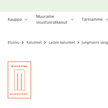
Siirry
sisältöön
Muurame
Kauppa
Tarinamme
sisustusratkaisut
Etusivu
Kalusteet
Lasten kalusteet
Jungmanni säng