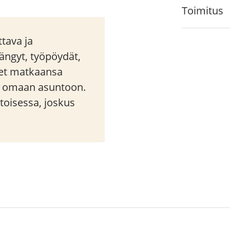
Toimitus
tava ja
ängyt, työpöydät,
neet matkaansa
n omaan asuntoon.
oisessa, joskus