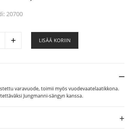
i: 20700
 €.
 €.
svara
LISÄÄ KORIIN
uode/säilytyslaatikko
ä
ustettu varavuode, toimii myös vuodevaatelaatikkona.
ytettäväksi Jungmanni-sängyn kanssa.