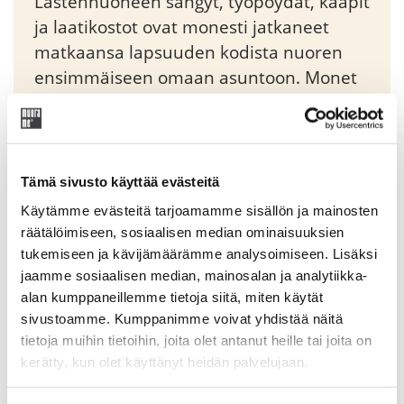
Lastenhuoneen sängyt, työpöydät, kaapit
ja laatikostot ovat monesti jatkaneet
matkaansa lapsuuden kodista nuoren
ensimmäiseen omaan asuntoon. Monet
Muurame-kalusteet ovat käytössä
toisessa, joskus jopa kolmannessa
sukupolvessa.
Tämä sivusto käyttää evästeitä
Käytämme evästeitä tarjoamamme sisällön ja mainosten
Original
Current
813,45
€
957,00
€
price
price
räätälöimiseen, sosiaalisen median ominaisuuksien
was:
is:
tukemiseen ja kävijämäärämme analysoimiseen. Lisäksi
Tuotekoodi: 21701
957,00 €.
813,45 €.
jaamme sosiaalisen median, mainosalan ja analytiikka-
alan kumppaneillemme tietoja siitä, miten käytät
sivustoamme. Kumppanimme voivat yhdistää näitä
tietoja muihin tietoihin, joita olet antanut heille tai joita on
Lisätiedot
kerätty, kun olet käyttänyt heidän palvelujaan.
Korotusosa, jonka avulla Jungmanni-sängystä muodostetaan