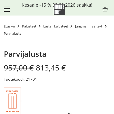
Siirry
Kesäale -15 % 09.08.2026 saakka!
sisältöön
Etusivu
Kalusteet
Lasten kalusteet
Jungmanni sängyt
Parvijalusta
Parvijalusta
Original
Current
957,00
€
813,45
€
price
price
was:
is:
Tuotekoodi: 21701
957,00 €.
813,45 €.