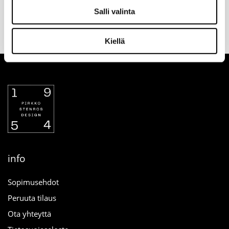
Salli valinta
Valitse toimitustapa
30 päivän
Turvallinen
tilauksen
palautusoikeus
maksutapa
yhteydessä
verkosta
Kiellä
info
Sopimusehdot
Peruuta tilaus
Ota yhteyttä