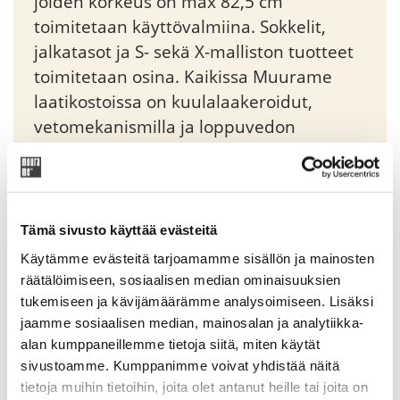
joiden korkeus on max 82,5 cm
toimitetaan käyttövalmiina. Sokkelit,
jalkatasot ja S- sekä X-malliston tuotteet
toimitetaan osina. Kaikissa Muurame
laatikostoissa on kuulalaakeroidut,
vetomekanismilla ja loppuvedon
vaimennuksella varustetut
piiloliukukiskot. Moduli-yksikköjä voidaan
liittää sivusuunnassa toisiinsa tai pinota
päällekkäin sitä varten suunniteltujen
Tämä sivusto käyttää evästeitä
imukuppien avulla.
Käytämme evästeitä tarjoamamme sisällön ja mainosten
räätälöimiseen, sosiaalisen median ominaisuuksien
tukemiseen ja kävijämäärämme analysoimiseen. Lisäksi
Original
Current
459,85
€
541,00
€
jaamme sosiaalisen median, mainosalan ja analytiikka-
price
price
alan kumppaneillemme tietoja siitä, miten käytät
was:
is:
sivustoamme. Kumppanimme voivat yhdistää näitä
Tuotekoodi: 47200
541,00 €.
459,85 €.
tietoja muihin tietoihin, joita olet antanut heille tai joita on