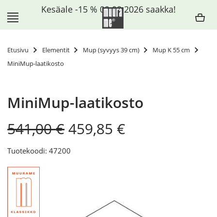
Siirry
Kesäale -15 % 09.08.2026 saakka!
sisältöön
Etusivu
Elementit
Mup (syvyys 39 cm)
Mup K 55 cm
MiniMup-laatikosto
MiniMup-laatikosto
Original
Current
541,00
€
459,85
€
price
price
was:
is:
Tuotekoodi: 47200
541,00 €.
459,85 €.