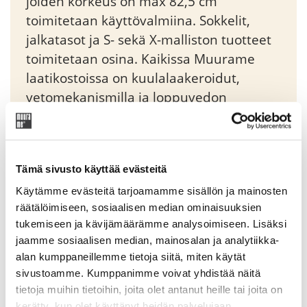
joiden korkeus on max 82,5 cm
toimitetaan käyttövalmiina. Sokkelit,
jalkatasot ja S- sekä X-malliston tuotteet
toimitetaan osina. Kaikissa Muurame
laatikostoissa on kuulalaakeroidut,
vetomekanismilla ja loppuvedon
vaimennuksella varustetut
piiloliukukiskot. Moduli-yksikköjä voidaan
liittää sivusuunnassa toisiinsa tai pinota
Tämä sivusto käyttää evästeitä
päällekkäin sitä varten suunniteltujen
imukuppien avulla.
Käytämme evästeitä tarjoamamme sisällön ja mainosten
räätälöimiseen, sosiaalisen median ominaisuuksien
tukemiseen ja kävijämäärämme analysoimiseen. Lisäksi
Original
Current
44,20
€
52,00
€
jaamme sosiaalisen median, mainosalan ja analytiikka-
price
price
alan kumppaneillemme tietoja siitä, miten käytät
was:
is:
sivustoamme. Kumppanimme voivat yhdistää näitä
Tuotekoodi: 85000
52,00 €.
44,20 €.
tietoja muihin tietoihin, joita olet antanut heille tai joita on
kerätty, kun olet käyttänyt heidän palvelujaan.