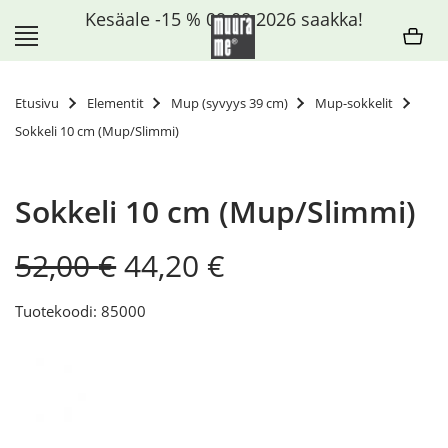
Siirry
Kesäale -15 % 09.08.2026 saakka!
sisältöön
Etusivu
Elementit
Mup (syvyys 39 cm)
Mup-sokkelit
Sokkeli 10 cm (Mup/Slimmi)
Sokkeli 10 cm (Mup/Slimmi)
Original
Current
52,00
€
44,20
€
price
price
was:
is:
Tuotekoodi: 85000
52,00 €.
44,20 €.