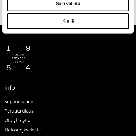
Valitse toimitustapa
30 päivän
Turvallinen
Salli valinta
tilauksen
palautusoikeus
maksutapa
yhteydessä
verkosta
Kiellä
info
Sopimusehdot
Peruuta tilaus
Ota yhteyttä
Tietosuojaseloste