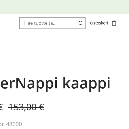
Haku:
Ostoskori
erNappi kaappi
al
nt
€
153,00
€
i: 48600
 €.
€.