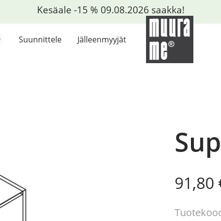
Kesäale -15 % 09.08.2026 saakka!
Suunnittele
Jälleenmyyjät
Sup
Origin
Curre
91,80
price
price
was:
is:
Tuotekood
153,00
91,80 