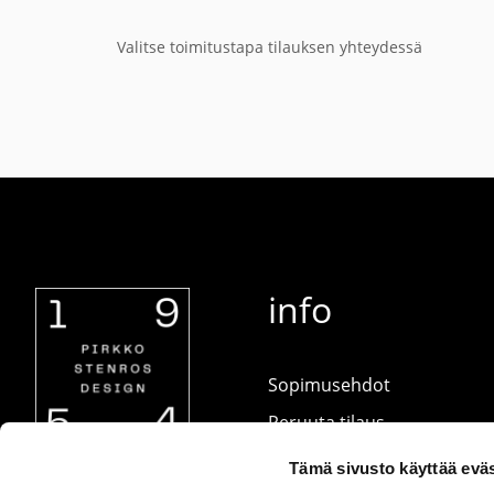
Valitse toimitustapa tilauksen yhteydessä
info
Sopimusehdot
Peruuta tilaus
Ota yhteyttä
Tämä sivusto käyttää eväs