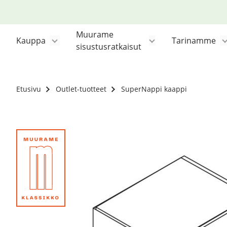
Siirry
sisältöön
Muurame
Kauppa
Tarinamme
sisustusratkaisut
Etusivu
Outlet-tuotteet
SuperNappi kaappi