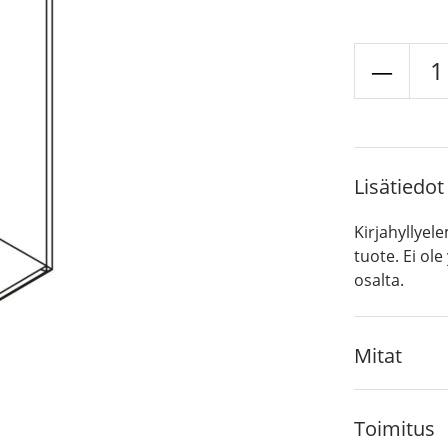
Supe
kaap
määr
Lisätiedot
Kirjahyllyel
tuote. Ei ol
osalta.
Mitat
Toimitus