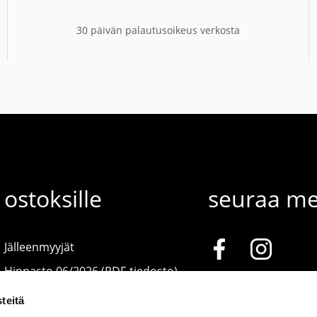
30 päivän palautusoikeus verkosta
ostoksille
seuraa me
Jälleenmyyjät
Hinnasto 06/2026 (PDF-tiedosto)
teitä