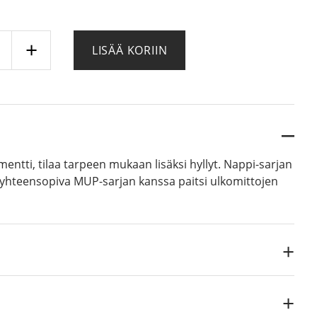
rNappi
LISÄÄ KORIIN
pi
ä
ementti, tilaa tarpeen mukaan lisäksi hyllyt. Nappi-sarjan
e yhteensopiva MUP-sarjan kanssa paitsi ulkomittojen