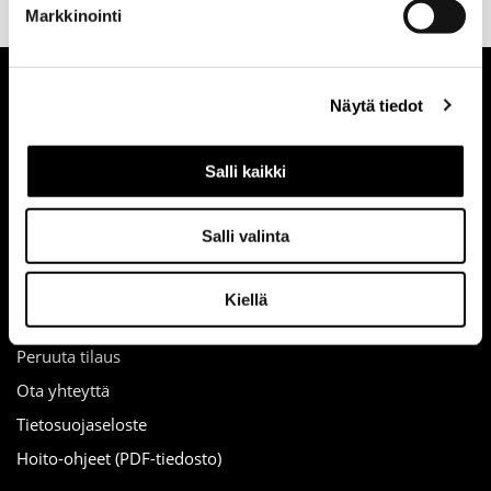
yhteydessä
verkosta
Markkinointi
Näytä tiedot
Salli kaikki
Salli valinta
info
Kiellä
Sopimusehdot
Peruuta tilaus
Ota yhteyttä
Tietosuojaseloste
Hoito-ohjeet (PDF-tiedosto)