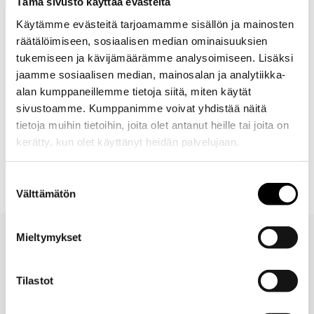
Tämä sivusto käyttää evästeitä
Lisätiedot
Käytämme evästeitä tarjoamamme sisällön ja mainosten
räätälöimiseen, sosiaalisen median ominaisuuksien
Jalkatasoelementti MUP kalusteiden alle. (Ei itsenäinen
tukemiseen ja kävijämäärämme analysoimiseen. Lisäksi
kaluste). Korkeus 15 cm. 6 kpl jalkoja.
jaamme sosiaalisen median, mainosalan ja analytiikka-
alan kumppaneillemme tietoja siitä, miten käytät
sivustoamme. Kumppanimme voivat yhdistää näitä
Mitat
tietoja muihin tietoihin, joita olet antanut heille tai joita on
kerätty, kun olet käyttänyt heidän palvelujaan.
Toimitus
Suostumuksen
Välttämätön
valinta
Mieltymykset
Tilastot
Valitse toimitustapa
30 päivän
Turvallinen
tilauksen
palautusoikeus
maksutapa