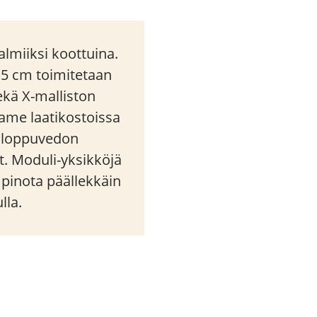
lmiiksi koottuina.
,5 cm toimitetaan
sekä X-malliston
rame laatikostoissa
a loppuvedon
t. Moduli-yksikköjä
i pinota päällekkäin
lla.