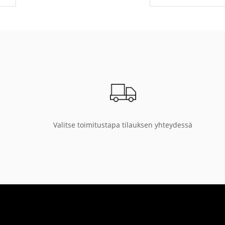
Valitse toimitustapa tilauksen yhteydessä