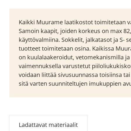
Kaikki Muurame laatikostot toimitetaan va
Samoin kaapit, joiden korkeus on max 82
käyttövalmiina. Sokkelit, jalkatasot ja S- 
tuotteet toimitetaan osina. Kaikissa Muu
on kuulalaakeroidut, vetomekanismilla j
vaimennuksella varustetut piiloliukukisko
voidaan liittää sivusuunnassa toisiinsa ta
sitä varten suunniteltujen imukuppien avu
Ladattavat materiaalit