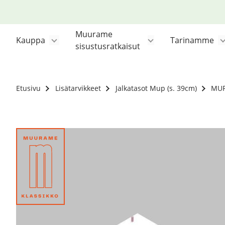
Siirry
sisältöön
Muurame
Kauppa
Tarinamme
sisustusratkaisut
Etusivu
Lisätarvikkeet
Jalkatasot Mup (s. 39cm)
MUP 