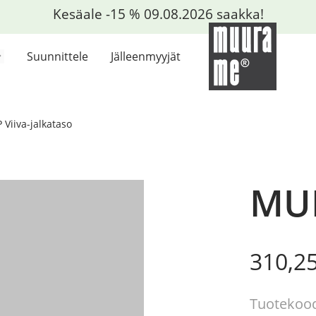
Kesäale -15 % 09.08.2026 saakka!
Suunnittele
Jälleenmyyjät
Viiva-jalkataso
MUP
Origin
Curre
310,2
price
price
was:
is:
Tuotekood
365,00
310,25