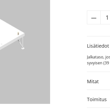
MUP
Viiva-
jalka
määr
Lisätiedot
Jalkataso, jo
syvyisen (39 
Mitat
Toimitus