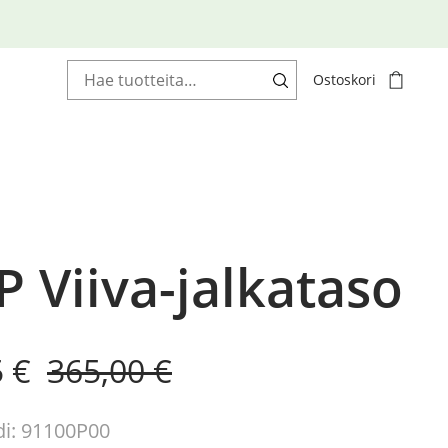
Haku:
Ostoskori
 Viiva-jalkataso
al
nt
5
€
365,00
€
i: 91100P00
 €.
 €.