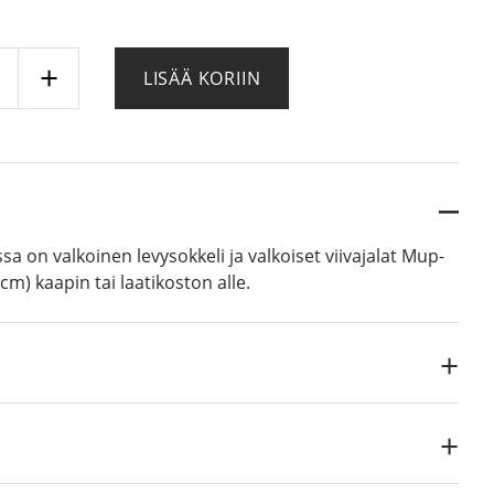
LISÄÄ KORIIN
taso
ä
ssa on valkoinen levysokkeli ja valkoiset viivajalat Mup-
cm) kaapin tai laatikoston alle.