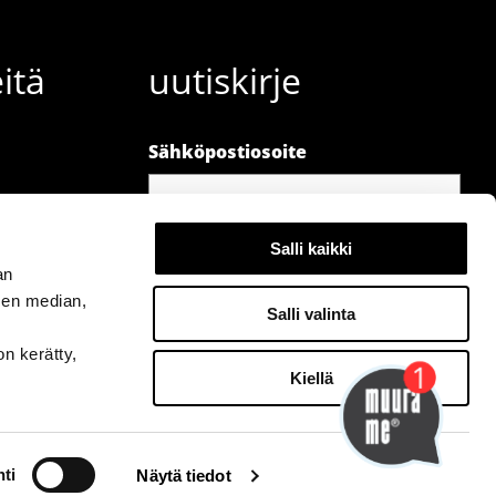
itä
uutiskirje
Sähköpostiosoite
Salli kaikki
an
sen median,
Salli valinta
Hei👋 - kysy minulta kalusteista!
on kerätty,
Kiellä
ti
Näytä tiedot