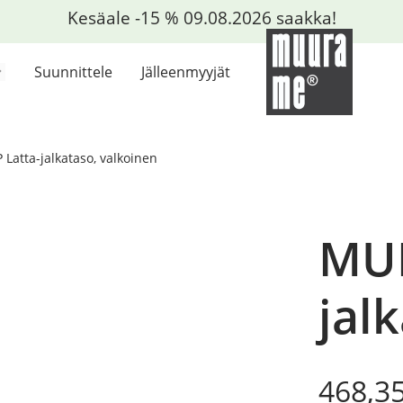
Kesäale -15 % 09.08.2026 saakka!
Suunnittele
Jälleenmyyjät
Latta-jalkataso, valkoinen
MUP
jal
Origin
Curre
468,3