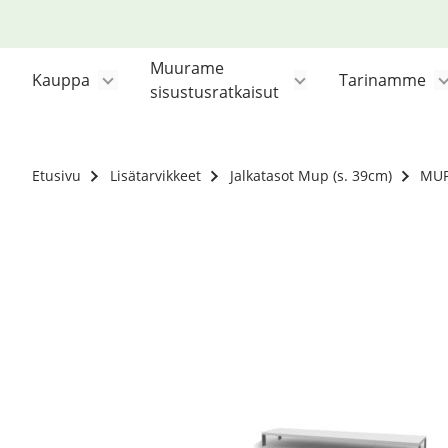
Siirry
sisältöön
Muurame
Kauppa
Tarinamme
sisustusratkaisut
Etusivu
Lisätarvikkeet
Jalkatasot Mup (s. 39cm)
MUP 