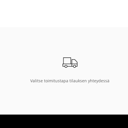
Valitse toimitustapa tilauksen yhteydessä