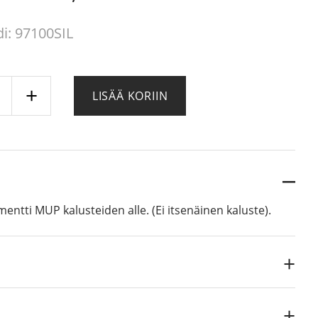
i: 97100SIL
 €.
 €.
LISÄÄ KORIIN
-
taso,
inen
ä
mentti MUP kalusteiden alle. (Ei itsenäinen kaluste).