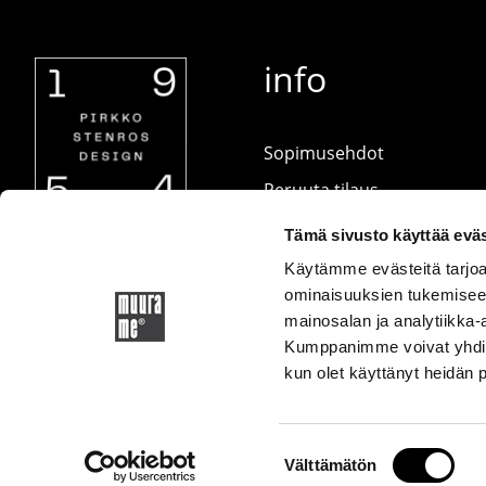
info
Sopimusehdot
Peruuta tilaus
Ota yhteyttä
Tämä sivusto käyttää eväs
Tietosuojaseloste
Käytämme evästeitä tarjoa
ominaisuuksien tukemisee
Hoito-ohjeet (PDF-
mainosalan ja analytiikka-
tiedosto)
Kumppanimme voivat yhdistää 
kun olet käyttänyt heidän 
Suostumuksen
Välttämätön
valinta