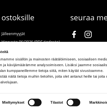
ostoksille
seuraa me
Jälleenmyyjät
Hinnasto 06/2026 (PDF-tiedosto)
teitä
mamme sisällön ja mainosten räätälöimiseen, sosiaalisen medi
n ja kävijämäärämme analysoimiseen. Lisäksi jaamme sosiaali
alan kumppaneillemme tietoja siitä, miten käytät sivustoamme.
näitä tietoja muihin tietoihin, joita olet antanut heille tai joita 
palvelujaan.
© Muurame.com 2026
Mieltymykset
Tilastot
Markkinoin