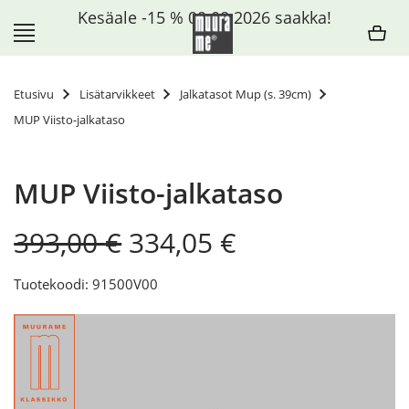
Siirry
Kesäale -15 % 09.08.2026 saakka!
sisältöön
Etusivu
Lisätarvikkeet
Jalkatasot Mup (s. 39cm)
MUP Viisto-jalkataso
MUP Viisto-jalkataso
Original
Current
393,00
€
334,05
€
price
price
was:
is:
Tuotekoodi: 91500V00
393,00 €.
334,05 €.