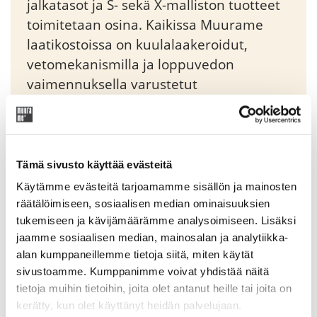
jalkatasot ja S- sekä X-malliston tuotteet
toimitetaan osina. Kaikissa Muurame
laatikostoissa on kuulalaakeroidut,
vetomekanismilla ja loppuvedon
vaimennuksella varustetut
piiloliukukiskot. Moduli-yksikköjä voidaan
liittää sivusuunnassa toisiinsa tai pinota
päällekkäin sitä varten suunniteltujen
imukuppien avulla.
Tämä sivusto käyttää evästeitä
Käytämme evästeitä tarjoamamme sisällön ja mainosten
räätälöimiseen, sosiaalisen median ominaisuuksien
Original
Current
334,05
€
393,00
€
tukemiseen ja kävijämäärämme analysoimiseen. Lisäksi
price
price
jaamme sosiaalisen median, mainosalan ja analytiikka-
was:
is:
alan kumppaneillemme tietoja siitä, miten käytät
Tuotekoodi: 91500V00
393,00 €.
334,05 €.
sivustoamme. Kumppanimme voivat yhdistää näitä
tietoja muihin tietoihin, joita olet antanut heille tai joita on
kerätty, kun olet käyttänyt heidän palvelujaan.