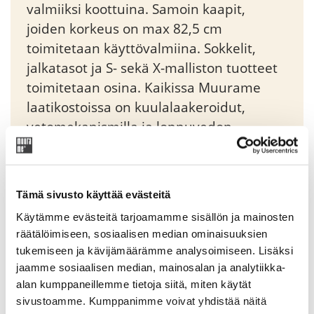
valmiiksi koottuina. Samoin kaapit,
joiden korkeus on max 82,5 cm
toimitetaan käyttövalmiina. Sokkelit,
jalkatasot ja S- sekä X-malliston tuotteet
toimitetaan osina. Kaikissa Muurame
laatikostoissa on kuulalaakeroidut,
vetomekanismilla ja loppuvedon
vaimennuksella varustetut
piiloliukukiskot. Moduli-yksikköjä voidaan
liittää sivusuunnassa toisiinsa tai pinota
Tämä sivusto käyttää evästeitä
päällekkäin sitä varten suunniteltujen
Käytämme evästeitä tarjoamamme sisällön ja mainosten
imukuppien avulla.
räätälöimiseen, sosiaalisen median ominaisuuksien
tukemiseen ja kävijämäärämme analysoimiseen. Lisäksi
jaamme sosiaalisen median, mainosalan ja analytiikka-
Original
Current
327,25
€
385,00
€
alan kumppaneillemme tietoja siitä, miten käytät
price
price
sivustoamme. Kumppanimme voivat yhdistää näitä
was:
is: