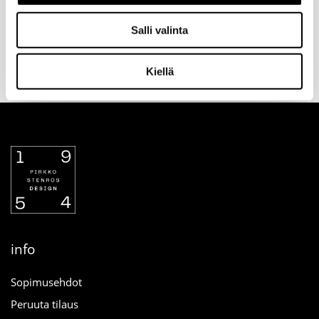
Salli valinta
Valitse toimitustapa
30 päivän
Turvallinen
tilauksen
palautusoikeus
maksutapa
Kiellä
yhteydessä
verkosta
info
Sopimusehdot
Peruuta tilaus