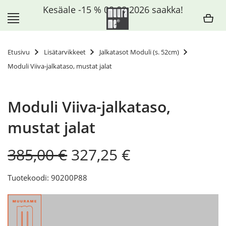
Siirry
Kesäale -15 % 09.08.2026 saakka!
sisältöön
Etusivu
Lisätarvikkeet
Jalkatasot Moduli (s. 52cm)
Moduli Viiva-jalkataso, mustat jalat
Moduli Viiva-jalkataso,
mustat jalat
Original
Current
385,00
€
327,25
€
price
price
was:
is:
Tuotekoodi: 90200P88
385,00 €.
327,25 €.