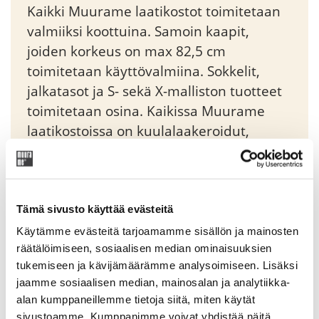
Kaikki Muurame laatikostot toimitetaan
valmiiksi koottuina. Samoin kaapit,
joiden korkeus on max 82,5 cm
toimitetaan käyttövalmiina. Sokkelit,
jalkatasot ja S- sekä X-malliston tuotteet
toimitetaan osina. Kaikissa Muurame
laatikostoissa on kuulalaakeroidut,
vetomekanismilla ja loppuvedon
vaimennuksella varustetut
piiloliukukiskot. Moduli-yksikköjä voidaan
liittää sivusuunnassa toisiinsa tai pinota
Tämä sivusto käyttää evästeitä
päällekkäin sitä varten suunniteltujen
Käytämme evästeitä tarjoamamme sisällön ja mainosten
imukuppien avulla.
räätälöimiseen, sosiaalisen median ominaisuuksien
tukemiseen ja kävijämäärämme analysoimiseen. Lisäksi
jaamme sosiaalisen median, mainosalan ja analytiikka-
Original
Current
374,85
€
441,00
€
alan kumppaneillemme tietoja siitä, miten käytät
sivustoamme. Kumppanimme voivat yhdistää näitä