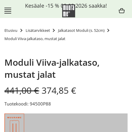
Siirry
Kesäale -15 % 09.08.2026 saakka!
sisältöön
Etusivu
Lisätarvikkeet
Jalkatasot Moduli (s. 52cm)
Moduli Viiva-jalkataso, mustat jalat
Moduli Viiva-jalkataso,
mustat jalat
Original
Current
441,00
€
374,85
€
price
price
was:
is:
Tuotekoodi: 94500P88
441,00 €.
374,85 €.