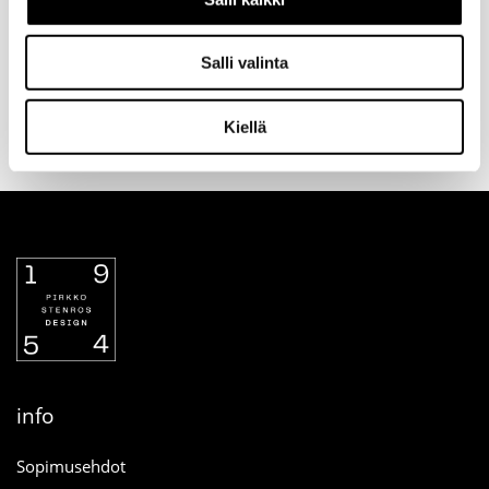
Salli valinta
Valitse toimitustapa
30 päivän
Turvallinen
tilauksen
palautusoikeus
maksutapa
Kiellä
yhteydessä
verkosta
info
Sopimusehdot