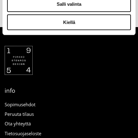
Valitse toimitustapa
30 päivän
Turvallinen
Salli valinta
tilauksen
palautusoikeus
maksutapa
yhteydessä
verkosta
Kiellä
info
Sopimusehdot
Peruuta tilaus
Ota yhteyttä
Tietosuojaseloste