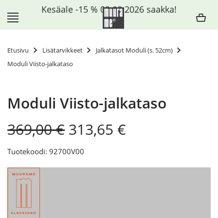
Siirry
Kesäale -15 % 09.08.2026 saakka!
sisältöön
Etusivu
Lisätarvikkeet
Jalkatasot Moduli (s. 52cm)
Moduli Viisto-jalkataso
Moduli Viisto-jalkataso
Original
Current
369,00
€
313,65
€
price
price
was:
is:
Tuotekoodi: 92700V00
369,00 €.
313,65 €.