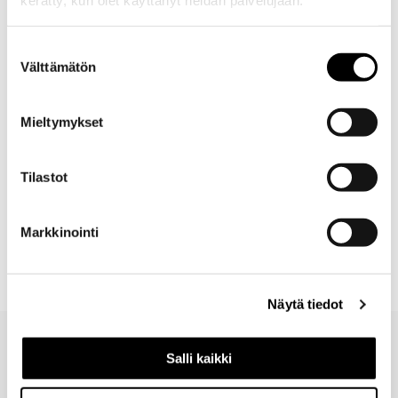
kerätty, kun olet käyttänyt heidän palvelujaan.
Lisätiedot
Suostumuksen
Välttämätön
valinta
Jalkataso, jossa levysokkeli ja valkoiset viistojalat Moduli-
kaapin, -laatikoston tai -komeron alle.
Mieltymykset
Mitat
Tilastot
Toimitus
Markkinointi
Ladattavat materiaalit
Näytä tiedot
Salli kaikki