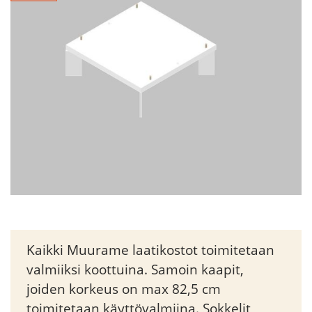
Kaikki Muurame laatikostot toimitetaan
valmiiksi koottuina. Samoin kaapit,
joiden korkeus on max 82,5 cm
toimitetaan käyttövalmiina. Sokkelit,