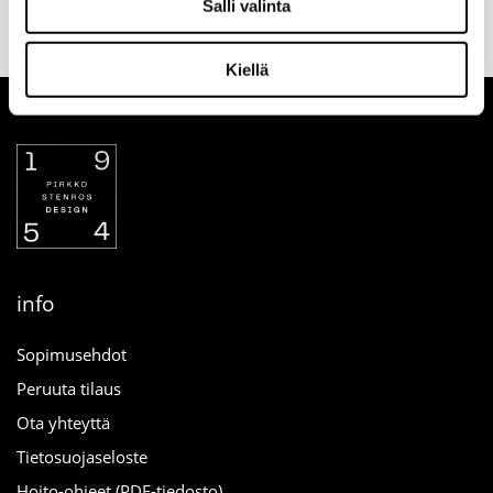
Salli valinta
tilauksen
palautusoikeus
maksutapa
yhteydessä
verkosta
Kiellä
info
Sopimusehdot
Peruuta tilaus
Ota yhteyttä
Tietosuojaseloste
Hoito-ohjeet (PDF-tiedosto)