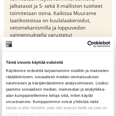
jalkatasot ja S- sekä X-malliston tuotteet
toimitetaan osina. Kaikissa Muurame
laatikostoissa on kuulalaakeroidut,
vetomekanismilla ja loppuvedon
vaimennuksella varustetut
piiloliukukiskot. Moduli-yksikköjä voidaan
liittää sivusuunnassa toisiinsa tai pinota
päällekkäin sitä varten suunniteltujen
Tämä sivusto käyttää evästeitä
imukuppien avulla.
Käytämme evästeitä tarjoamamme sisällön ja mainosten
räätälöimiseen, sosiaalisen median ominaisuuksien
Original
Current
300,05
€
353,00
€
tukemiseen ja kävijämäärämme analysoimiseen. Lisäksi
price
price
jaamme sosiaalisen median, mainosalan ja analytiikka-
was:
is:
alan kumppaneillemme tietoja siitä, miten käytät
Tuotekoodi: 92500V00
353,00 €.
300,05 €.
sivustoamme. Kumppanimme voivat yhdistää näitä
tietoja muihin tietoihin, joita olet antanut heille tai joita on
kerätty, kun olet käyttänyt heidän palvelujaan.