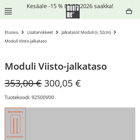
Siirry
Kesäale -15 % 09.08.2026 saakka!
sisältöön
Etusivu
Lisätarvikkeet
Jalkatasot Moduli (s. 52cm)
Moduli Viisto-jalkataso
Moduli Viisto-jalkataso
Original
Current
353,00
€
300,05
€
price
price
was:
is:
Tuotekoodi: 92500V00
353,00 €.
300,05 €.