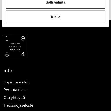
Salli valinta
tilauksen
palautusoikeus
maksutapa
yhteydessä
verkosta
Kiellä
info
Sopimusehdot
Peruuta tilaus
Ota yhteyttä
Tietosuojaseloste