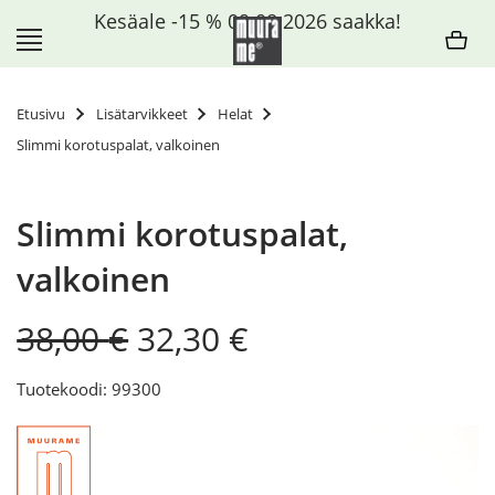
Siirry
Kesäale -15 % 09.08.2026 saakka!
sisältöön
Etusivu
Lisätarvikkeet
Helat
Slimmi korotuspalat, valkoinen
Slimmi korotuspalat,
valkoinen
Original
Current
38,00
€
32,30
€
price
price
was:
is:
Tuotekoodi: 99300
38,00 €.
32,30 €.