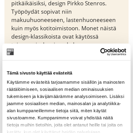
pitkäikäisiksi, design Pirkko Stenros.
Työpöydät sopivat niin
makuuhuoneeseen, lastenhuoneeseen
kuin myös kotitoimistoon. Monet näistä
design-klassikoista ovat käytössä
toisessa, joskus jopa kolmannessa
polvessa. Muuramen työpöydät ja
kirjoituspöydät edustavat ajatonta,
klassista tyylikkyyttä.
Tämä sivusto käyttää evästeitä
Käytämme evästeitä tarjoamamme sisällön ja mainosten
Original
Current
32,30
€
38,00
€
räätälöimiseen, sosiaalisen median ominaisuuksien
price
price
tukemiseen ja kävijämäärämme analysoimiseen. Lisäksi
was:
is:
jaamme sosiaalisen median, mainosalan ja analytiikka-
Tuotekoodi: 99300
38,00 €.
32,30 €.
alan kumppaneillemme tietoja siitä, miten käytät
sivustoamme. Kumppanimme voivat yhdistää näitä
tietoja muihin tietoihin, joita olet antanut heille tai joita on
kerätty, kun olet käyttänyt heidän palvelujaan.