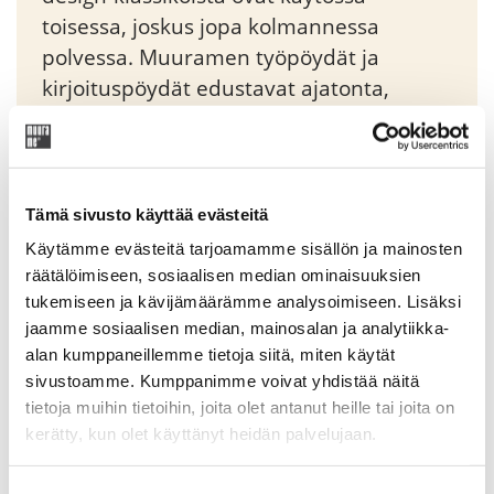
toisessa, joskus jopa kolmannessa
polvessa. Muuramen työpöydät ja
kirjoituspöydät edustavat ajatonta,
klassista tyylikkyyttä.
2150,00
€
Tämä sivusto käyttää evästeitä
Käytämme evästeitä tarjoamamme sisällön ja mainosten
Tuotekoodi: PICTP2209A
räätälöimiseen, sosiaalisen median ominaisuuksien
tukemiseen ja kävijämäärämme analysoimiseen. Lisäksi
jaamme sosiaalisen median, mainosalan ja analytiikka-
alan kumppaneillemme tietoja siitä, miten käytät
Lisätiedot
sivustoamme. Kumppanimme voivat yhdistää näitä
tietoja muihin tietoihin, joita olet antanut heille tai joita on
Midi-taso ryhmä Viiva jaloilla
kerätty, kun olet käyttänyt heidän palvelujaan.
Suostumuksen