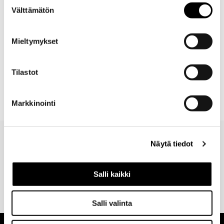
Mitat
Välttämätön
valinta
Toimitus
Mieltymykset
Lisätietoja
Tilastot
Ladattavat materiaalit
Markkinointi
Näytä tiedot
Valitse toimitustapa
30 päivän
Turvallinen
Salli kaikki
tilauksen
palautusoikeus
maksutapa
yhteydessä
verkosta
Salli valinta