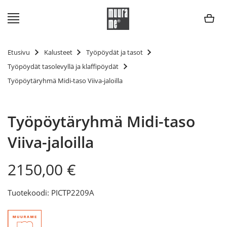
Siirry
sisältöön
Etusivu
Kalusteet
Työpöydät ja tasot
Työpöydät tasolevyllä ja klaffipöydät
Työpöytäryhmä Midi-taso Viiva-jaloilla
Työpöytäryhmä Midi-taso
Viiva-jaloilla
2150,00
€
Tuotekoodi: PICTP2209A