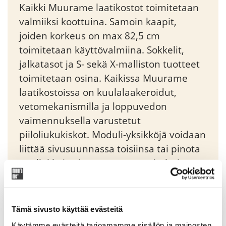
Kaikki Muurame laatikostot toimitetaan
valmiiksi koottuina. Samoin kaapit,
joiden korkeus on max 82,5 cm
toimitetaan käyttövalmiina. Sokkelit,
jalkatasot ja S- sekä X-malliston tuotteet
toimitetaan osina. Kaikissa Muurame
laatikostoissa on kuulalaakeroidut,
vetomekanismilla ja loppuvedon
vaimennuksella varustetut
piiloliukukiskot. Moduli-yksikköjä voidaan
liittää sivusuunnassa toisiinsa tai pinota
päällekkäin sitä varten suunniteltujen
imukuppien avulla.
Tämä sivusto käyttää evästeitä
Original
Current
1932,05
€
2273,00
€
Käytämme evästeitä tarjoamamme sisällön ja mainosten