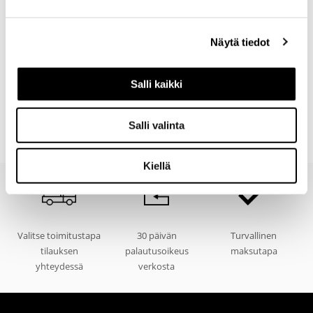
Toimitus
Näytä tiedot
Salli kaikki
Lisätietoja
Salli valinta
Ladattavat materiaalit
Kiellä
Valitse toimitustapa
30 päivän
Turvallinen
tilauksen
palautusoikeus
maksutapa
yhteydessä
verkosta