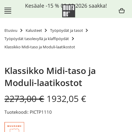
Siirry
Kesäale -15 % 09.08.2026 saakka!
sisältöön
Etusivu
Kalusteet
Työpöydät ja tasot
Työpöydät tasolevyllä ja klaffipöydät
Klassikko Midi-taso ja Moduli-laatikostot
Klassikko Midi-taso ja
Moduli-laatikostot
Original
Current
2273,00
€
1932,05
€
price
price
was:
is:
Tuotekoodi: PICTP1110
2273,00 €.
1932,05 €.