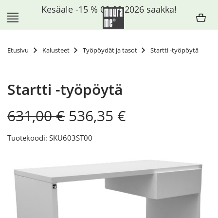
Siirry
Kesäale -15 % 09.08.2026 saakka!
sisältöön
Etusivu
Kalusteet
Työpöydät ja tasot
Startti -työpöytä
Startti -työpöytä
Original
Current
631,00
€
536,35
€
price
price
was:
is:
Tuotekoodi: SKU603ST00
631,00 €.
536,35 €.