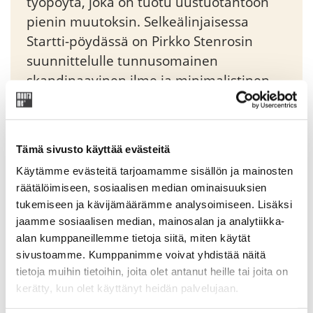
työpöytä, joka on tuotu uustuotantoon
pienin muutoksin. Selkeälinjaisessa
Startti-pöydässä on Pirkko Stenrosin
suunnittelulle tunnusomainen
skandinaavinen ilme ja minimalistinen
tyyli.
Original
Current
536,35
€
631,00
€
Tämä sivusto käyttää evästeitä
price
price
Käytämme evästeitä tarjoamamme sisällön ja mainosten
was:
is:
räätälöimiseen, sosiaalisen median ominaisuuksien
Tuotekoodi: SKU603ST00
631,00 €.
536,35 €.
tukemiseen ja kävijämäärämme analysoimiseen. Lisäksi
jaamme sosiaalisen median, mainosalan ja analytiikka-
alan kumppaneillemme tietoja siitä, miten käytät
sivustoamme. Kumppanimme voivat yhdistää näitä
Lisätiedot
tietoja muihin tietoihin, joita olet antanut heille tai joita on
Ajaton ja kotimainen Startti-työpöytä sopii kotiin
kerätty, kun olet käyttänyt heidän palvelujaan.
etätyöpisteeksi, koululaiselle työpöydäksi sekä