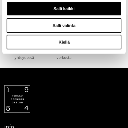
Ladattavat materiaalit
Salli kaikki
Salli valinta
Kiellä
Valitse toimitustapa
30 päivän
Turvallinen
tilauksen
palautusoikeus
maksutapa
yhteydessä
verkosta
info