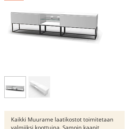
Kaikki Muurame laatikostot toimitetaan
valmiiksi koottuina. Samoin kaapit,