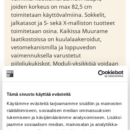
joiden korkeus on max 82,5 cm
toimitetaan käyttövalmiina. Sokkelit,
jalkatasot ja S- sekä X-malliston tuotteet
toimitetaan osina. Kaikissa Muurame
laatikostoissa on kuulalaakeroidut,
vetomekanismilla ja loppuvedon
vaimennuksella varustetut
piiloliukukiskot. Moduli-yksikköjä voidaan
liittää sivusuunnassa toisiinsa tai pinota
päällekkäin sitä varten suunniteltujen
imukuppien avulla.
Tämä sivusto käyttää evästeitä
Käytämme evästeitä tarjoamamme sisällön ja mainosten
Original
Current
1878,50
€
2210,00
€
räätälöimiseen, sosiaalisen median ominaisuuksien
price
price
tukemiseen ja kävijämäärämme analysoimiseen. Lisäksi
was:
is:
jaamme sosiaalisen median, mainosalan ja analytiikka-
Tuotekoodi: TVT202402G
2210,00 €.
1878,50 €.