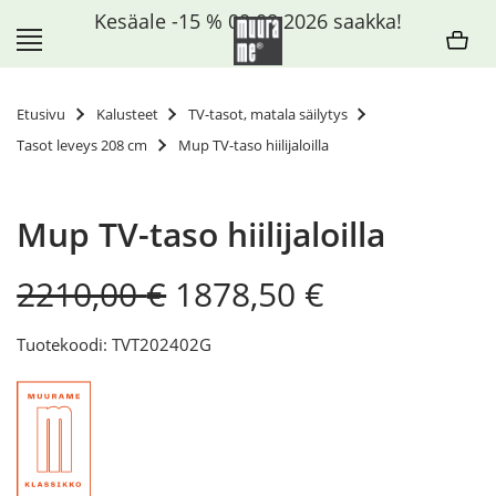
Siirry
Kesäale -15 % 09.08.2026 saakka!
sisältöön
Etusivu
Kalusteet
TV-tasot, matala säilytys
Tasot leveys 208 cm
Mup TV-taso hiilijaloilla
Mup TV-taso hiilijaloilla
Original
Current
2210,00
€
1878,50
€
price
price
was:
is:
Tuotekoodi: TVT202402G
2210,00 €.
1878,50 €.