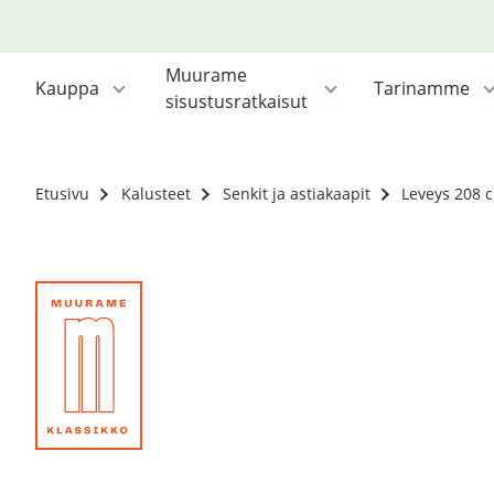
Siirry
sisältöön
Muurame
Kauppa
Tarinamme
sisustusratkaisut
Etusivu
Kalusteet
Senkit ja astiakaapit
Leveys 208 