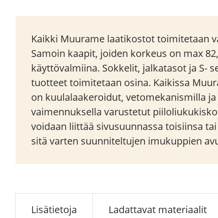
Kaikki Muurame laatikostot toimitetaan va
Samoin kaapit, joiden korkeus on max 82
käyttövalmiina. Sokkelit, jalkatasot ja S- 
tuotteet toimitetaan osina. Kaikissa Muu
on kuulalaakeroidut, vetomekanismilla j
vaimennuksella varustetut piiloliukukisko
voidaan liittää sivusuunnassa toisiinsa ta
sitä varten suunniteltujen imukuppien avu
Lisätietoja
Ladattavat materiaalit