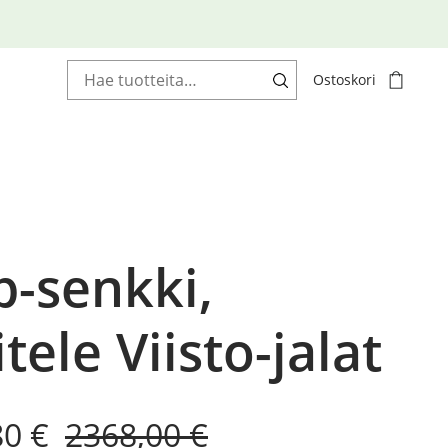
Haku:
Ostoskori
-senkki,
tele Viisto-jalat
al
nt
80
€
2368,00
€