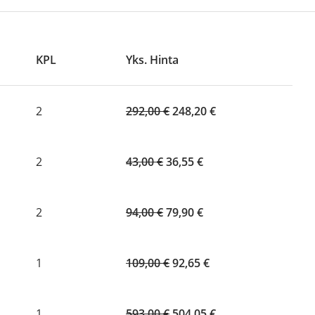
KPL
Yks. Hinta
Original
Current
2
292,00
€
248,20
€
price
price
was:
is:
Original
292,00 €.
Current
248,20 €.
2
43,00
€
36,55
€
price
price
was:
is:
43,00 €.
Original
36,55 €.
Current
2
94,00
€
79,90
€
price
price
was:
is:
94,00 €.
Original
79,90 €.
Current
1
109,00
€
92,65
€
price
price
was:
is:
109,00 €.
Original
92,65 €.
Current
1
593,00
€
504,05
€