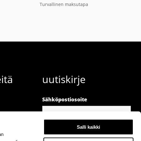
Turvallinen maksutapa
itä
uutiskirje
Sähköpostiosoite
Salli kaikki
an