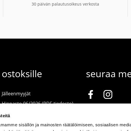
30 päivän palautusoikeus verkosta
ostoksille
seuraa me
Jälleenmyyjät
Hinnasto 06/2026 (PDF-tiedosto)
teitä
mamme sisällön ja mainosten räätälöimiseen, sosiaalisen medi