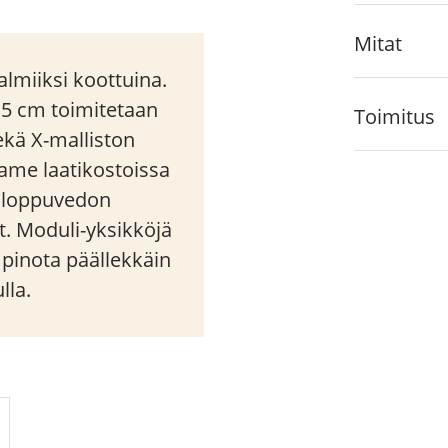
Mitat
lmiiksi koottuina.
,5 cm toimitetaan
Toimitus
sekä X-malliston
rame laatikostoissa
a loppuvedon
t. Moduli-yksikköjä
i pinota päällekkäin
lla.