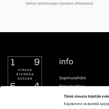
Valitse toimitustapa tilauksen yhteydessä
info
Sopimusehdot
Peruuta tilaus
Ota yhteyttä
Tämä sivusto käyttää eväs
Tietosuojaseloste
Käytämme evästeitä tarjoa