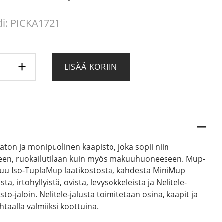
i: PICKA1721
0 €.
0 €.
LISÄÄ KORIIN
i,
ele
o-
ä
jaton ja monipuolinen kaapisto, joka sopii niin
en, ruokailutilaan kuin myös makuuhuoneeseen. Mup-
tuu Iso-TuplaMup laatikostosta, kahdesta MiniMup
a, irtohyllyistä, ovista, levysokkeleista ja Nelitele-
isto-jaloin. Nelitele-jalusta toimitetaan osina, kaapit ja
htaalla valmiiksi koottuina.