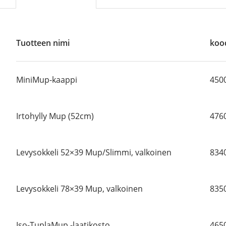
Tuotteen nimi
koo
MiniMup-kaappi
450
Irtohylly Mup (52cm)
476
Levysokkeli 52×39 Mup/Slimmi, valkoinen
834
Levysokkeli 78×39 Mup, valkoinen
835
Iso-TuplaMup -laatikosto
465