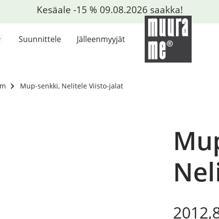
Kesäale -15 % 09.08.2026 saakka!
Suunnittele
Jälleenmyyjät
cm
Mup-senkki, Nelitele Viisto-jalat
Mup
Neli
Origin
Curre
2012,