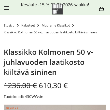
Siirry
Kesäale -15 % 09.08.2026 saakka!
sisältöön
Etusivu
Kalusteet
Muurame Klassikot
Klassikko Kolmonen 50 v-juhlavuoden laatikosto kiiltävä sininen
Klassikko Kolmonen 50 v-
juhlavuoden laatikosto
kiiltävä sininen
Original
Current
1236,00
€
610,30
€
price
price
was:
is:
Tuotekoodi: 430WWsin
1236,00 €.
610,30 €.