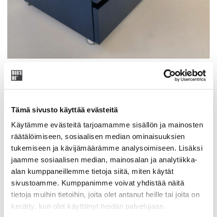
Pieni ’vintage’-erä käyttämättömiä ja
paketissa olleita Modulin juhlavuoden
Tämä sivusto käyttää evästeitä
2004 laatikostoja.
Käytämme evästeitä tarjoamamme sisällön ja mainosten
räätälöimiseen, sosiaalisen median ominaisuuksien
tukemiseen ja kävijämäärämme analysoimiseen. Lisäksi
Original
Current
610,30
€
1236,00
€
jaamme sosiaalisen median, mainosalan ja analytiikka-
price
price
alan kumppaneillemme tietoja siitä, miten käytät
was:
is:
sivustoamme. Kumppanimme voivat yhdistää näitä
Tuotekoodi: 430WWsin
1236,00 €.
610,30 €.
tietoja muihin tietoihin, joita olet antanut heille tai joita on
kerätty, kun olet käyttänyt heidän palvelujaan.