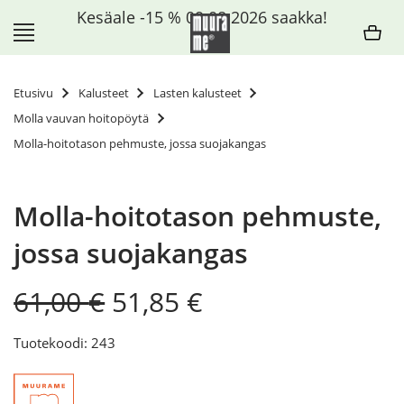
Siirry
Kesäale -15 % 09.08.2026 saakka!
sisältöön
Etusivu
Kalusteet
Lasten kalusteet
Molla vauvan hoitopöytä
Molla-hoitotason pehmuste, jossa suojakangas
Molla-hoitotason pehmuste,
jossa suojakangas
Original
Current
61,00
€
51,85
€
price
price
was:
is:
Tuotekoodi: 243
61,00 €.
51,85 €.