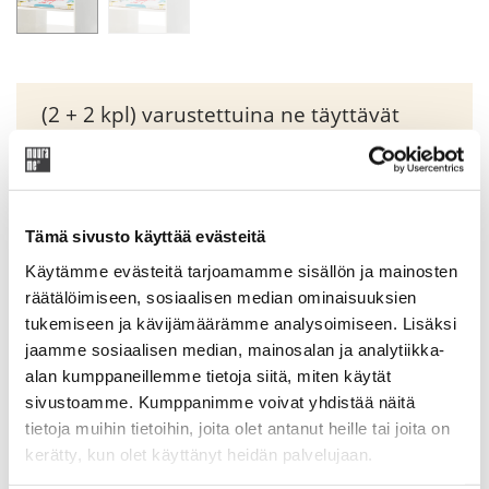
(2 + 2 kpl) varustettuina ne täyttävät
kaikki EN-747-1- turvallisuusmääräykset.
Original
Current
51,85
€
61,00
€
Tämä sivusto käyttää evästeitä
price
price
was:
is:
Käytämme evästeitä tarjoamamme sisällön ja mainosten
Tuotekoodi: 243
61,00 €.
51,85 €.
räätälöimiseen, sosiaalisen median ominaisuuksien
tukemiseen ja kävijämäärämme analysoimiseen. Lisäksi
jaamme sosiaalisen median, mainosalan ja analytiikka-
alan kumppaneillemme tietoja siitä, miten käytät
Lisätiedot
sivustoamme. Kumppanimme voivat yhdistää näitä
tietoja muihin tietoihin, joita olet antanut heille tai joita on
Hoitotason pehmuste, jossa irrotettava suojakangas. Tilaa
kerätty, kun olet käyttänyt heidän palvelujaan.
meiltä tarvittaessa erillinen vakiokangaspäällinen (242A) tai
teetä oma irtopäällinen, kangasmenekki 1 m. Hoitotason