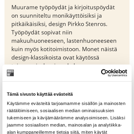
Muurame työpöydät ja kirjoituspöydät
on suunniteltu monikäyttöisiksi ja
pitkäikäisiksi, design Pirkko Stenros.
Työpöydät sopivat niin
makuuhuoneeseen, lastenhuoneeseen
kuin myös kotitoimistoon. Monet näistä
design-klassikoista ovat käytössä
toisessa, joskus jopa kolmannessa
polvessa. Muuramen työpöydät ja
kirjoituspöydät edustavat ajatonta,
klassista tyylikkyyttä.
Tämä sivusto käyttää evästeitä
Käytämme evästeitä tarjoamamme sisällön ja mainosten
Original
Current
1022,55
räätälöimiseen, sosiaalisen median ominaisuuksien
€
1203,00
€
price
price
tukemiseen ja kävijämäärämme analysoimiseen. Lisäksi
was:
is:
jaamme sosiaalisen median, mainosalan ja analytiikka-
Tuotekoodi: TP202211C
1203,00 €.
1022,55 €.
alan kumppaneillemme tietoja siitä, miten käytät