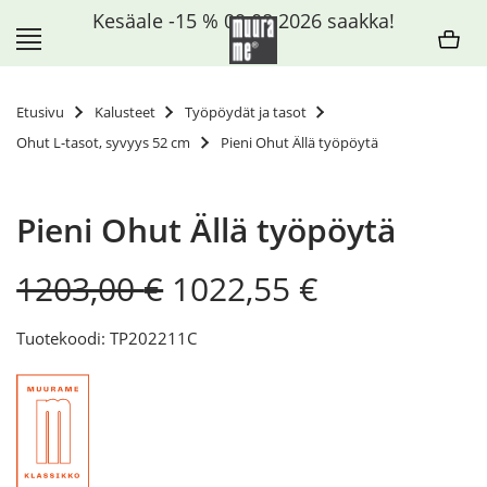
Siirry
Kesäale -15 % 09.08.2026 saakka!
sisältöön
Etusivu
Kalusteet
Työpöydät ja tasot
Ohut L-tasot, syvyys 52 cm
Pieni Ohut Ällä työpöytä
Pieni Ohut Ällä työpöytä
Original
Current
1203,00
€
1022,55
€
price
price
was:
is:
Tuotekoodi: TP202211C
1203,00 €.
1022,55 €.