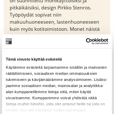
on suunniteltu monikäyttöisiksi ja
pitkäikäisiksi, design Pirkko Stenros.
Työpöydät sopivat niin
makuuhuoneeseen, lastenhuoneeseen
kuin myös kotitoimistoon. Monet näistä
design-klassikoista ovat käytössä
toisessa, joskus jopa kolmannessa
polvessa. Muuramen työpöydät ja
kirjoituspöydät edustavat ajatonta,
Tämä sivusto käyttää evästeitä
klassista tyylikkyyttä.
Käytämme evästeitä tarjoamamme sisällön ja mainosten
räätälöimiseen, sosiaalisen median ominaisuuksien
tukemiseen ja kävijämäärämme analysoimiseen. Lisäksi
Original
Current
39,10
€
46,00
€
jaamme sosiaalisen median, mainosalan ja analytiikka-
price
price
alan kumppaneillemme tietoja siitä, miten käytät
was:
is:
sivustoamme. Kumppanimme voivat yhdistää näitä
Tuotekoodi: 99244
46,00 €.
39,10 €.
tietoja muihin tietoihin, joita olet antanut heille tai joita on
kerätty, kun olet käyttänyt heidän palvelujaan.