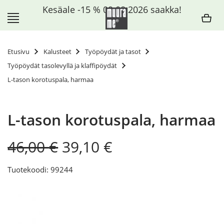
Siirry
Kesäale -15 % 09.08.2026 saakka!
sisältöön
Etusivu
Kalusteet
Työpöydät ja tasot
Työpöydät tasolevyllä ja klaffipöydät
L-tason korotuspala, harmaa
L-tason korotuspala, harmaa
Original
Current
46,00
€
39,10
€
price
price
was:
is:
Tuotekoodi: 99244
46,00 €.
39,10 €.