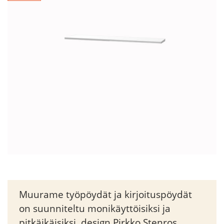
Muurame työpöydät ja kirjoituspöydät
on suunniteltu monikäyttöisiksi ja
pitkäikäisiksi, design Pirkko Stenros.