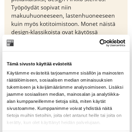
Työpöydät sopivat niin
makuuhuoneeseen, lastenhuoneeseen
kuin myös kotitoimistoon. Monet näistä
design-klassikoista ovat käytössä
toisessa, joskus jopa kolmannessa
polvessa. Muuramen työpöydät ja
kirjoituspöydät edustavat ajatonta,
Tämä sivusto käyttää evästeitä
klassista tyylikkyyttä.
Käytämme evästeitä tarjoamamme sisällön ja mainosten
räätälöimiseen, sosiaalisen median ominaisuuksien
Original
Current
226,95
€
267,00
€
tukemiseen ja kävijämäärämme analysoimiseen. Lisäksi
price
price
jaamme sosiaalisen median, mainosalan ja analytiikka-
was:
is:
alan kumppaneillemme tietoja siitä, miten käytät
Tuotekoodi: 61000
267,00 €.
226,95 €.
sivustoamme. Kumppanimme voivat yhdistää näitä
tietoja muihin tietoihin, joita olet antanut heille tai joita on
kerätty, kun olet käyttänyt heidän palvelujaan.