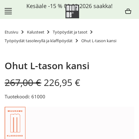
Siirry
Kesäale -15 % 09.08.2026 saakka!
sisältöön
Etusivu
Kalusteet
Työpöydät ja tasot
Työpöydät tasolevyllä ja klaffipöydät
Ohut L-tason kansi
Ohut L-tason kansi
Original
Current
267,00
€
226,95
€
price
price
was:
is:
Tuotekoodi: 61000
267,00 €.
226,95 €.