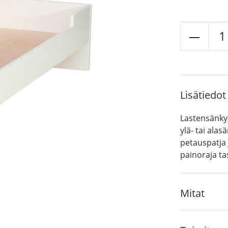
Jung
-
sänk
määr
Lisätiedot
Lastensänky
ylä- tai ala
petauspatja
painoraja ta
Mitat