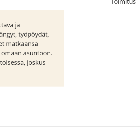
Toimitus
tava ja
ängyt, työpöydät,
neet matkaansa
n omaan asuntoon.
oisessa, joskus