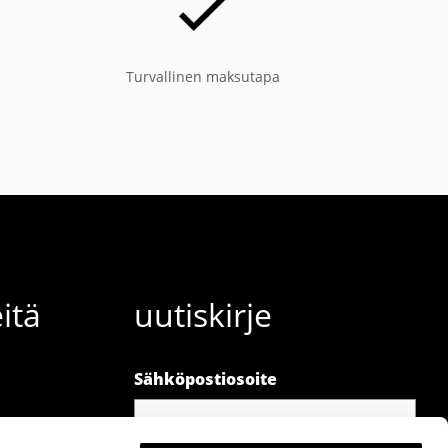
Turvallinen maksutapa
itä
uutiskirje
Sähköpostiosoite