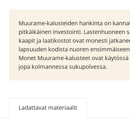
Muurame-kalusteiden hankinta on kannat
pitkäikäinen investointi. Lastenhuoneen s
kaapit ja laatikostot ovat monesti jatka
lapsuuden kodista nuoren ensimmäisee
Monet Muurame-kalusteet ovat käytössä t
jopa kolmannessa sukupolvessa.
Ladattavat materiaalit