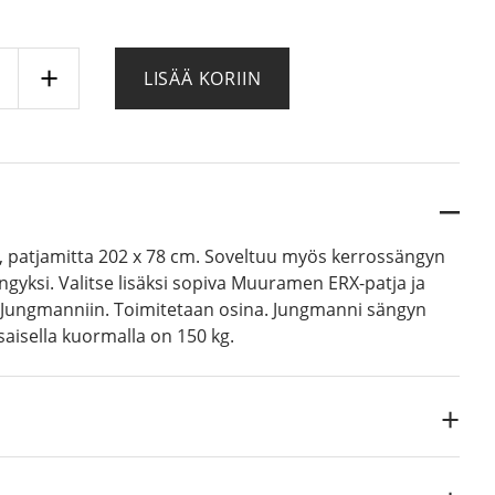
manni
LISÄÄ KORIIN
y
ä
, patjamitta 202 x 78 cm. Soveltuu myös kerrossängyn
sängyksi. Valitse lisäksi sopiva Muuramen ERX-patja ja
 Jungmanniin. Toimitetaan osina. Jungmanni sängyn
saisella kuormalla on 150 kg.