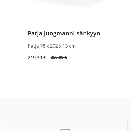
Patja Jungmanni-sänkyyn
Patja 78 x 202 x 13 cm
Original
Current
219,30
€
258,00
€
price
price
was:
is:
258,00 €.
219,30 €.