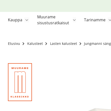
Siirry
sisältöön
Muurame
Kauppa
Tarinamme
sisustusratkaisut
Etusivu
Kalusteet
Lasten kalusteet
Jungmanni säng