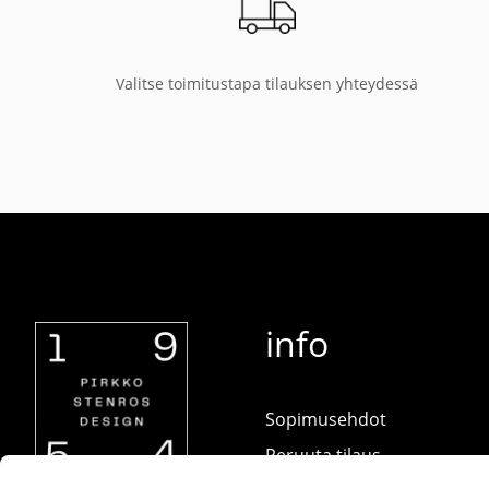
Valitse toimitustapa tilauksen yhteydessä
info
Sopimusehdot
Peruuta tilaus