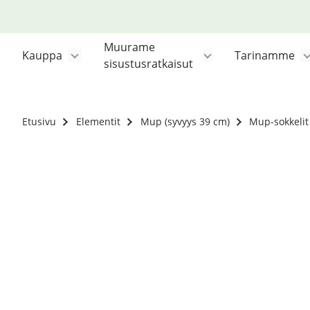
Siirry
sisältöön
Muurame
Kauppa
Tarinamme
sisustusratkaisut
Etusivu
Elementit
Mup (syvyys 39 cm)
Mup-sokkelit