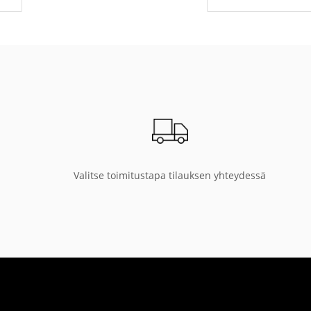
Valitse toimitustapa tilauksen yhteydessä