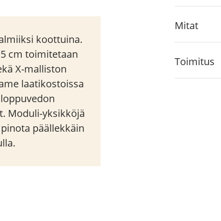
Mitat
lmiiksi koottuina.
,5 cm toimitetaan
Toimitus
sekä X-malliston
rame laatikostoissa
a loppuvedon
t. Moduli-yksikköjä
i pinota päällekkäin
lla.