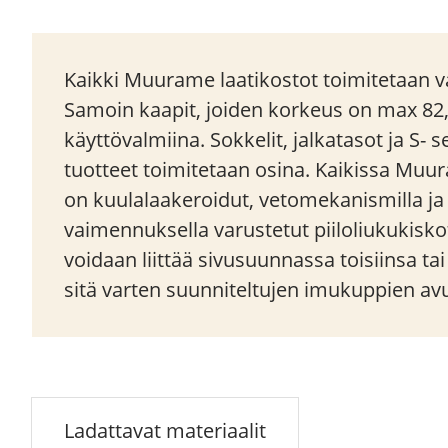
Kaikki Muurame laatikostot toimitetaan va
Samoin kaapit, joiden korkeus on max 82
käyttövalmiina. Sokkelit, jalkatasot ja S- 
tuotteet toimitetaan osina. Kaikissa Muu
on kuulalaakeroidut, vetomekanismilla j
vaimennuksella varustetut piiloliukukisko
voidaan liittää sivusuunnassa toisiinsa ta
sitä varten suunniteltujen imukuppien avu
Ladattavat materiaalit