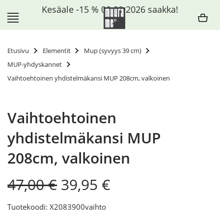
Siirry
Kesäale -15 % 09.08.2026 saakka!
sisältöön
Etusivu
Elementit
Mup (syvyys 39 cm)
MUP-yhdyskannet
Vaihtoehtoinen yhdistelmäkansi MUP 208cm, valkoinen
Vaihtoehtoinen
yhdistelmäkansi MUP
208cm, valkoinen
Original
Current
47,00
€
39,95
€
price
price
was:
is:
Tuotekoodi: X2083900vaihto
47,00 €.
39,95 €.