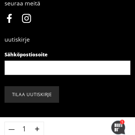
seuraa meitä
uutiskirje
Sähköpostiosoite
Vaihtoehtoinen
yhdistelmäkansi