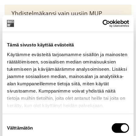
Yhdistelmäkansi vain uusiin MUP
kokonaisuuksiin. Ei myydä erillisenä
tuotteena.
Tämä sivusto käyttää evästeitä
Original
Current
39,95
€
47,00
€
Käytämme evästeitä tarjoamamme sisällön ja mainosten
price
price
räätälöimiseen, sosiaalisen median ominaisuuksien
was:
is:
tukemiseen ja kävijämäärämme analysoimiseen. Lisäksi
Tuotekoodi: X2083900vaihto
47,00 €.
39,95 €.
jaamme sosiaalisen median, mainosalan ja analytiikka-
alan kumppaneillemme tietoja siitä, miten käytät
sivustoamme. Kumppanimme voivat yhdistää näitä
tietoja muihin tietoihin, joita olet antanut heille tai joita on
Lisätiedot
kerätty, kun olet käyttänyt heidän palvelujaan.
Yhdistelmäkansi uusiin MUP kokonaisuuksiin (4x52cm).
Suostumuksen
Välttämätön
valinta