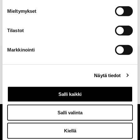
Mitat
Mieltymykset
Toimitus
Tilastot
Markkinointi
Näytä tiedot
Valitse toimitustapa
30 päivän
Turvallinen
tilauksen
palautusoikeus
maksutapa
yhteydessä
verkosta
Salli kaikki
Salli valinta
Kiellä