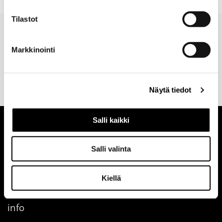
Tilastot
Markkinointi
Valitse toimitustapa
30 päivän
Turvallinen
tilauksen
palautusoikeus
maksutapa
yhteydessä
verkosta
Näytä tiedot
Salli kaikki
Salli valinta
Kiellä
info