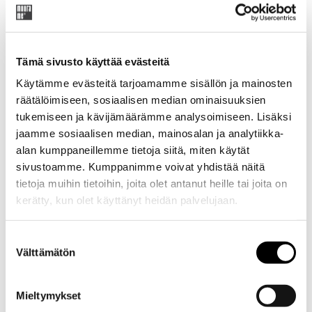
Original
Current
294,95
€
347,00
€
price
price
Tämä sivusto käyttää evästeitä
was:
is:
Tuotekoodi: 780H
347,00 €.
294,95 €.
Käytämme evästeitä tarjoamamme sisällön ja mainosten
räätälöimiseen, sosiaalisen median ominaisuuksien
tukemiseen ja kävijämäärämme analysoimiseen. Lisäksi
jaamme sosiaalisen median, mainosalan ja analytiikka-
Lisätiedot
alan kumppaneillemme tietoja siitä, miten käytät
sivustoamme. Kumppanimme voivat yhdistää näitä
Hiilijalka 78 cm Mup tuotteiden alle. Musta kevyt metallinen
tietoja muihin tietoihin, joita olet antanut heille tai joita on
jalkarauta sopii Mup tuoteiden alle. Ei edellytä jalkatasoa.
kerätty, kun olet käyttänyt heidän palvelujaan.
Mitat
Suostumuksen
Välttämätön
valinta
Toimitus
Mieltymykset