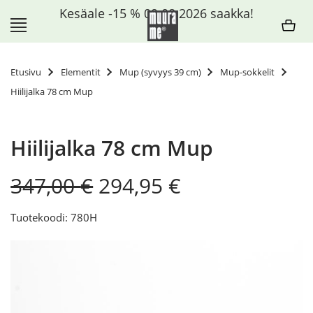
Siirry
Kesäale -15 % 09.08.2026 saakka!
sisältöön
Etusivu
Elementit
Mup (syvyys 39 cm)
Mup-sokkelit
Hiilijalka 78 cm Mup
Hiilijalka 78 cm Mup
Original
Current
347,00
€
294,95
€
price
price
was:
is:
Tuotekoodi: 780H
347,00 €.
294,95 €.