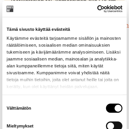
laatikostojen tai -komeroiden alle (78 cm
+ 52 cm + 78 cm). Ei sisällä jalkoja.
Jalkojen tarve 5 kpl
https://muurame.com/kategoria/elementit/mu
Tämä sivusto käyttää evästeitä
mup/
Käytämme evästeitä tarjoamamme sisällön ja mainosten
räätälöimiseen, sosiaalisen median ominaisuuksien
tukemiseen ja kävijämäärämme analysoimiseen. Lisäksi
jaamme sosiaalisen median, mainosalan ja analytiikka-
Original
Current
271,15
€
319,00
€
alan kumppaneillemme tietoja siitä, miten käytät
price
price
was:
is:
sivustoamme. Kumppanimme voivat yhdistää näitä
Tuotekoodi: 83900
319,00 €.
271,15 €.
tietoja muihin tietoihin, joita olet antanut heille tai joita on
kerätty, kun olet käyttänyt heidän palvelujaan.
Suostumuksen
Mitat
Välttämätön
valinta
Toimitus
Mieltymykset