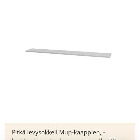
Pitkä levysokkeli Mup-kaappien, -