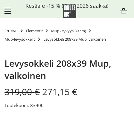
Siirry
Kesäale -15 % 09.08.2026 saakka!
sisältöön
Etusivu
Elementit
Mup (syvyys 39 cm)
Mup-levysokkelit
Levysokkeli 208×39 Mup, valkoinen
Levysokkeli 208x39 Mup,
valkoinen
Original
Current
319,00
€
271,15
€
price
price
was:
is:
Tuotekoodi: 83900
319,00 €.
271,15 €.