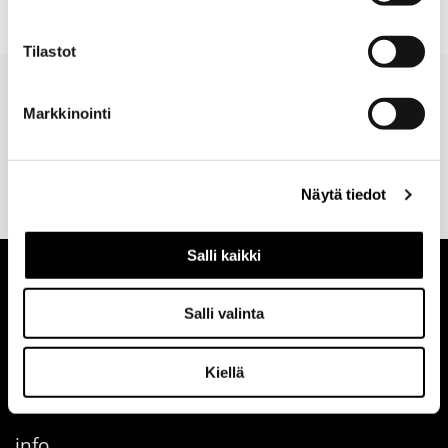
Tilastot
Markkinointi
Valitse toimitustapa
30 päivän
Turvallinen
tilauksen
palautusoikeus
maksutapa
Näytä tiedot
yhteydessä
verkosta
Salli kaikki
Salli valinta
Kiellä
info