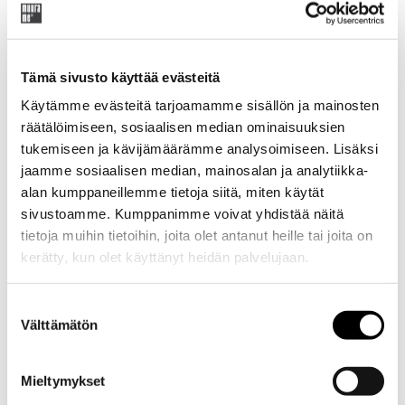
Original
Current
119,40
€
199,00
€
price
price
was:
is:
Tämä sivusto käyttää evästeitä
Tuotekoodi: 42200Pvas
199,00 €.
119,40 €.
Käytämme evästeitä tarjoamamme sisällön ja mainosten
räätälöimiseen, sosiaalisen median ominaisuuksien
tukemiseen ja kävijämäärämme analysoimiseen. Lisäksi
Lisätiedot
jaamme sosiaalisen median, mainosalan ja analytiikka-
alan kumppaneillemme tietoja siitä, miten käytät
Ovi ja saranat vaimentimella. Lopetettu tuote.
sivustoamme. Kumppanimme voivat yhdistää näitä
tietoja muihin tietoihin, joita olet antanut heille tai joita on
kerätty, kun olet käyttänyt heidän palvelujaan.
Mitat
Suostumuksen
Välttämätön
valinta
Toimitus
Mieltymykset
Ladattavat materiaalit