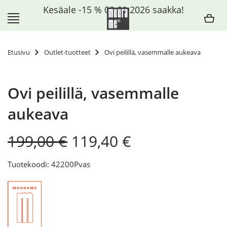
Siirry
Kesäale -15 % 09.08.2026 saakka!
sisältöön
Etusivu
Outlet-tuotteet
Ovi peilillä, vasemmalle aukeava
Ovi peilillä, vasemmalle
aukeava
Original
Current
199,00
€
119,40
€
price
price
was:
is:
Tuotekoodi: 42200Pvas
199,00 €.
119,40 €.