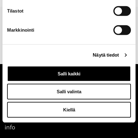
Tilastot
Markkinointi
Valitse toimitustapa
30 päivän
Turvallinen
tilauksen
palautusoikeus
maksutapa
yhteydessä
verkosta
Näytä tiedot
Salli kaikki
Salli valinta
Kiellä
info