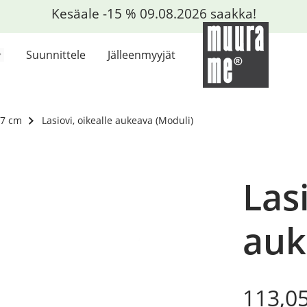
Kesäale -15 % 09.08.2026 saakka!
Suunnittele
Jälleenmyyjät
37 cm
Lasiovi, oikealle aukeava (Moduli)
Lasi
auk
Origin
Curre
113,0