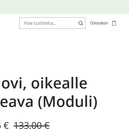
Haku:
Ostoskori
ovi, oikealle
eava (Moduli)
al
nt
5
€
133,00
€