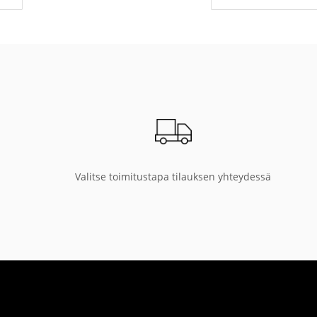
Valitse toimitustapa tilauksen yhteydessä