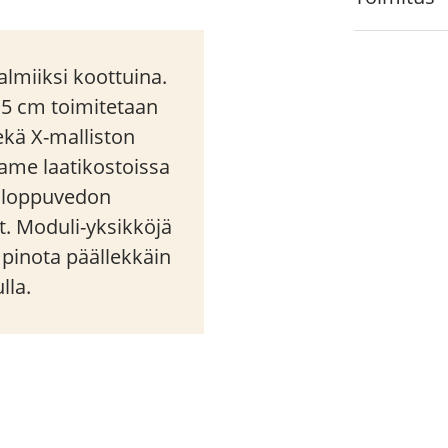
lmiiksi koottuina.
,5 cm toimitetaan
sekä X-malliston
rame laatikostoissa
a loppuvedon
t. Moduli-yksikköjä
i pinota päällekkäin
lla.