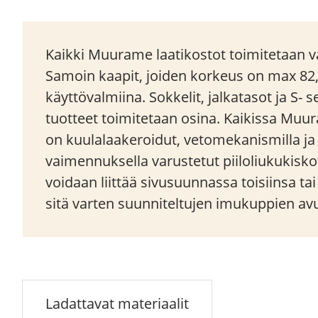
Kaikki Muurame laatikostot toimitetaan va
Samoin kaapit, joiden korkeus on max 82
käyttövalmiina. Sokkelit, jalkatasot ja S- 
tuotteet toimitetaan osina. Kaikissa Muu
on kuulalaakeroidut, vetomekanismilla j
vaimennuksella varustetut piiloliukukisko
voidaan liittää sivusuunnassa toisiinsa ta
sitä varten suunniteltujen imukuppien avu
Ladattavat materiaalit